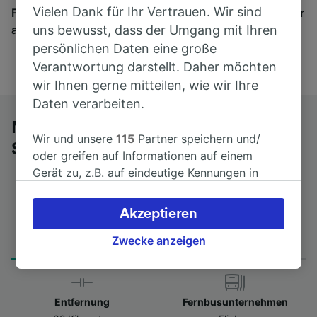
Vielen Dank für Ihr Vertrauen. Wir sind
Finden Sie hier Fahrkarten für Verbindungen von mehr
als 170 Bahn- und Busunternehmen.
uns bewusst, dass der Umgang mit Ihren
persönlichen Daten eine große
Verantwortung darstellt. Daher möchten
wir Ihnen gerne mitteilen, wie wir Ihre
Daten verarbeiten.
Mit dem Fernbus von Viareggio nach
Wir und unsere
115
Partner speichern und/
Sestri Levante
oder greifen auf Informationen auf einem
Gerät zu, z.B. auf eindeutige Kennungen in
Cookies, um personenbezogene Daten zu
verarbeiten. Sie können Ihre Präferenzen
Akzeptieren
akzeptieren oder verwalten, einschließlich
Fahrtdauer
Erster und letzter Bus
Ihres Widerspruchsrechts bei berechtigtem
Zwecke anzeigen
from 2Std 5min
10:10 - 16:45
Interesse. Klicken Sie dazu bitte unten oder
besuchen Sie jederzeit die Seite der
Datenschutzrichtlinie. Diese Präferenzen
Entfernung
Fernbusunternehmen
werden unseren Partnern signalisiert und