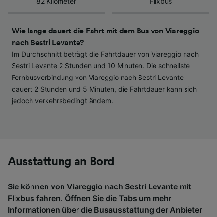
82 Kilometer
Flixbus
haben keinen Einfluss auf Surfdaten. Ihre
Daten werden nicht für Tracking-Zwecke
verwendet, wenn Sie uns gebeten haben, Ihr
Wie lange dauert die Fahrt mit dem Bus von Viareggio
Surfverhalten nicht zu verfolgen.
nach Sestri Levante?
Im Durchschnitt beträgt die Fahrtdauer von Viareggio nach
Wir und unsere Partner verarbeiten Daten, um
Sestri Levante 2 Stunden und 10 Minuten. Die schnellste
Folgendes bereitzustellen:
Fernbusverbindung von Viareggio nach Sestri Levante
Verwendung genauer Standortdaten.
dauert 2 Stunden und 5 Minuten, die Fahrtdauer kann sich
Endgeräteeigenschaften zur Identifikation
jedoch verkehrsbedingt ändern.
aktiv abfragen. Speichern von oder Zugriff auf
Informationen auf einem Endgerät.
Personalisierte Werbung und Inhalte, Messung
von Werbeleistung und der Performance von
Inhalten, Zielgruppenforschung sowie
Entwicklung und Verbesserung von
Angeboten.
Ausstattung an Bord
Liste der Partner (Lieferanten)
Sie können von Viareggio nach Sestri Levante mit
Flixbus
fahren. Öffnen Sie die Tabs um mehr
Informationen über die Busausstattung der Anbieter