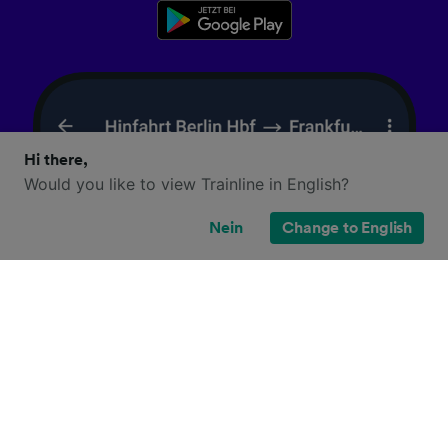
Hi there,
Would you like to view Trainline in English?
Nein
Change to English