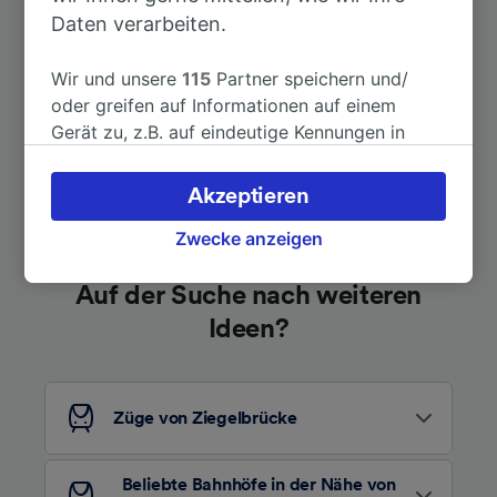
Nach Linthal
22min
Daten verarbeiten.
Wir und unsere
Weitere Verbindungen sehen
115
Partner speichern und/
oder greifen auf Informationen auf einem
Gerät zu, z.B. auf eindeutige Kennungen in
Cookies, um personenbezogene Daten zu
verarbeiten. Sie können Ihre Präferenzen
Akzeptieren
akzeptieren oder verwalten, einschließlich
Ihres Widerspruchsrechts bei berechtigtem
Zwecke anzeigen
Interesse. Klicken Sie dazu bitte unten oder
besuchen Sie jederzeit die Seite der
Auf der Suche nach weiteren
Datenschutzrichtlinie. Diese Präferenzen
Ideen?
werden unseren Partnern signalisiert und
haben keinen Einfluss auf Surfdaten. Ihre
Daten werden nicht für Tracking-Zwecke
Züge von Ziegelbrücke
verwendet, wenn Sie uns gebeten haben, Ihr
Surfverhalten nicht zu verfolgen.
Beliebte Bahnhöfe in der Nähe von
Wir und unsere Partner verarbeiten Daten, um