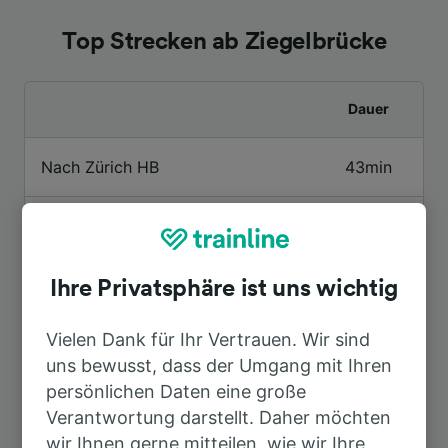
Top Strecken ab Ziegelbrücke
Dauer
Nach Zürich HB
43min
Nach Zürich Flughafen
1h 5min
Nach Buchs SG
24min
Ihre Privatsphäre ist uns wichtig
Vielen Dank für Ihr Vertrauen. Wir sind
Nach München Hbf
3h 36min
uns bewusst, dass der Umgang mit Ihren
persönlichen Daten eine große
Nach Zürich
43min
Verantwortung darstellt. Daher möchten
wir Ihnen gerne mitteilen, wie wir Ihre