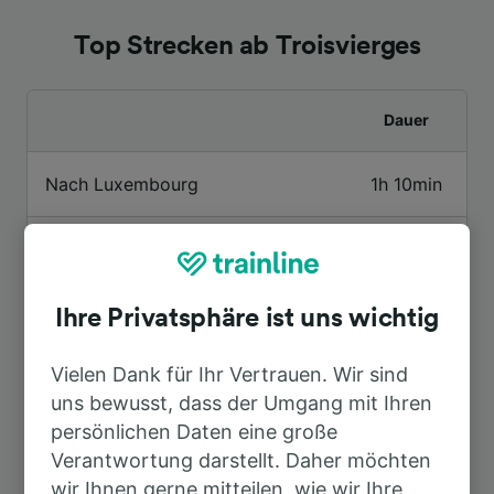
Top Strecken ab Troisvierges
Dauer
Nach Luxembourg
1h 10min
Nach Liège-Guillemins
1h 22min
Nach Aachen Hbf
2h 0min
Ihre Privatsphäre ist uns wichtig
Vielen Dank für Ihr Vertrauen. Wir sind
Nach Ettelbruck
39min
uns bewusst, dass der Umgang mit Ihren
persönlichen Daten eine große
Nach Amsterdam
4h 47min
Verantwortung darstellt. Daher möchten
wir Ihnen gerne mitteilen, wie wir Ihre