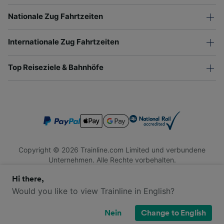
Nationale Zug Fahrtzeiten
Internationale Zug Fahrtzeiten
Top Reiseziele & Bahnhöfe
Copyright © 2026 Trainline.com Limited und verbundene
Unternehmen. Alle Rechte vorbehalten.
Trainline.com Limited ist in England und Wales registriert.
Hi there,
Firmennummer 3846791. Registrierte Adresse: 1 Stonecutter
St, London EC4A 4AH, United Kingdom. USt-IdNr.: 791 7261
Would you like to view Trainline in English?
06.
Nein
Change to English