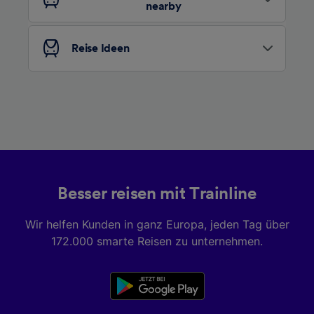
nearby
Folgendes bereitzustellen:
Verwendung genauer Standortdaten.
Endgeräteeigenschaften zur Identifikation
Reise Ideen
aktiv abfragen. Speichern von oder Zugriff auf
Informationen auf einem Endgerät.
Personalisierte Werbung und Inhalte, Messung
von Werbeleistung und der Performance von
Inhalten, Zielgruppenforschung sowie
Entwicklung und Verbesserung von
Angeboten.
Liste der Partner (Lieferanten)
Besser reisen mit Trainline
Wir helfen Kunden in ganz Europa, jeden Tag über
172.000 smarte Reisen zu unternehmen.