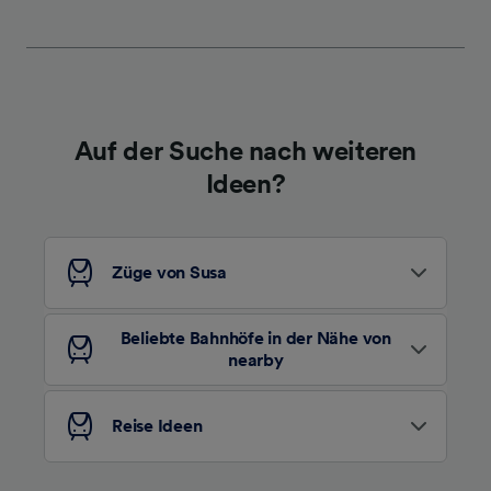
werden unseren Partnern signalisiert und
haben keinen Einfluss auf Surfdaten. Ihre
Daten werden nicht für Tracking-Zwecke
verwendet, wenn Sie uns gebeten haben, Ihr
Surfverhalten nicht zu verfolgen.
Auf der Suche nach weiteren
Wir und unsere Partner verarbeiten Daten, um
Ideen?
Folgendes bereitzustellen:
Verwendung genauer Standortdaten.
Endgeräteeigenschaften zur Identifikation
aktiv abfragen. Speichern von oder Zugriff auf
Züge von Susa
Informationen auf einem Endgerät.
Personalisierte Werbung und Inhalte, Messung
von Werbeleistung und der Performance von
Beliebte Bahnhöfe in der Nähe von
Inhalten, Zielgruppenforschung sowie
nearby
Entwicklung und Verbesserung von
Angeboten.
Reise Ideen
Liste der Partner (Lieferanten)