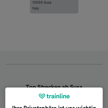
10059 Susa
Italy
Top Strecken ab Susa
Dauer