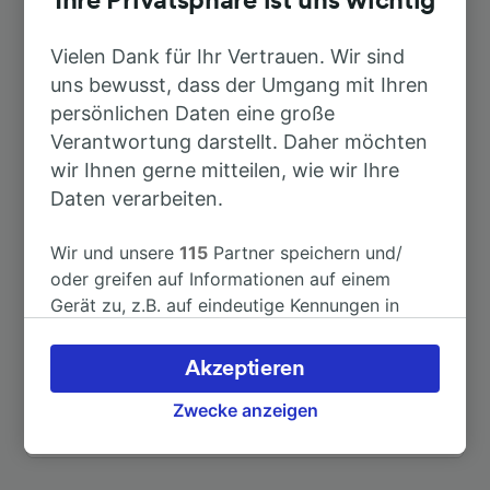
Ihre Privatsphäre ist uns wichtig
Nach Turin
1h 6min
Vielen Dank für Ihr Vertrauen. Wir sind
uns bewusst, dass der Umgang mit Ihren
Nach Torino Porta Nuova
1h 6min
persönlichen Daten eine große
Verantwortung darstellt. Daher möchten
wir Ihnen gerne mitteilen, wie wir Ihre
Nach Mailand Centrale
2h 11min
Daten verarbeiten.
Nach Modane
2h 26min
Wir und unsere
115
Partner speichern und/
oder greifen auf Informationen auf einem
Nach Oulx
1h 16min
Gerät zu, z.B. auf eindeutige Kennungen in
Cookies, um personenbezogene Daten zu
verarbeiten. Sie können Ihre Präferenzen
Nach Bardonecchia
1h 33min
Akzeptieren
akzeptieren oder verwalten, einschließlich
Ihres Widerspruchsrechts bei berechtigtem
Zwecke anzeigen
Weitere Verbindungen sehen
Interesse. Klicken Sie dazu bitte unten oder
besuchen Sie jederzeit die Seite der
Datenschutzrichtlinie. Diese Präferenzen