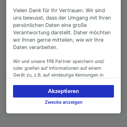
Dauer
Vielen Dank für Ihr Vertrauen. Wir sind
uns bewusst, dass der Umgang mit Ihren
Nach Chemnitz Hbf
48min
persönlichen Daten eine große
Verantwortung darstellt. Daher möchten
Nach Zschaitz
7min
wir Ihnen gerne mitteilen, wie wir Ihre
Daten verarbeiten.
Nach Berlin Hbf
2h 33min
Wir und unsere
115
Partner speichern und/
oder greifen auf Informationen auf einem
Nach Döbeln Hbf
12min
Gerät zu, z.B. auf eindeutige Kennungen in
Cookies, um personenbezogene Daten zu
Nach Mittweida
34min
verarbeiten. Sie können Ihre Präferenzen
Akzeptieren
akzeptieren oder verwalten, einschließlich
Nach Ostrau
4min
Ihres Widerspruchsrechts bei berechtigtem
Zwecke anzeigen
Interesse. Klicken Sie dazu bitte unten oder
besuchen Sie jederzeit die Seite der
Datenschutzrichtlinie. Diese Präferenzen