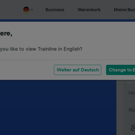
Business
Warenkorb
Meine Bu
ere,
Vo
ou like to view Trainline in English?
Na
Weiter auf Deutsch
Change to E
Hi
Rü