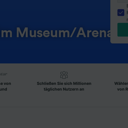
eim Museum/Arena
se von
Schließen Sie sich Millionen
Wählen
 und
täglichen Nutzern an
von R