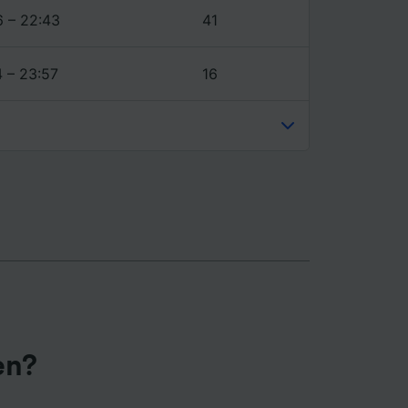
6 – 22:43
41
4 – 23:57
16
en?