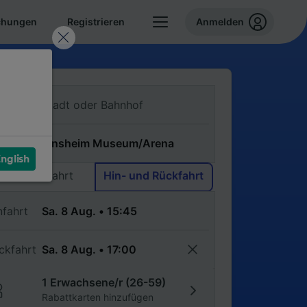
chungen
Registrieren
Anmelden
n
ch
nglish
Einfache Fahrt
Hin- und Rückfahrt
nfahrt
ckfahrt
1 Erwachsene/r (26-59)
Rabattkarten hinzufügen