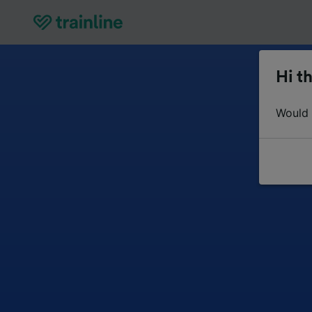
Hi th
Would y