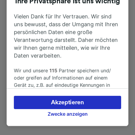
Ihre Privatsphäre ist uns wichtig
Dauer
Vielen Dank für Ihr Vertrauen. Wir sind
uns bewusst, dass der Umgang mit Ihren
Nach Mannheim Hbf
1h 8min
persönlichen Daten eine große
Verantwortung darstellt. Daher möchten
wir Ihnen gerne mitteilen, wie wir Ihre
Nach Stuttgart Hbf
38min
Daten verarbeiten.
Nach Zuzenhausen
6min
Wir und unsere
115
Partner speichern und/
oder greifen auf Informationen auf einem
Nach Stuttgart Flughafen/Messe
47min
Gerät zu, z.B. auf eindeutige Kennungen in
Cookies, um personenbezogene Daten zu
verarbeiten. Sie können Ihre Präferenzen
Nach Flughafen Wien
8h 13min
Akzeptieren
akzeptieren oder verwalten, einschließlich
Ihres Widerspruchsrechts bei berechtigtem
Zwecke anzeigen
Nach Sulzfeld (Baden)
18min
Interesse. Klicken Sie dazu bitte unten oder
besuchen Sie jederzeit die Seite der