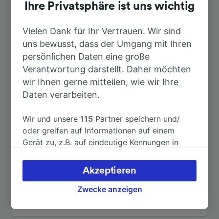
Dauer
Ihre Privatsphäre ist uns wichtig
Nach Seligenstadt (Hess)
Vielen Dank für Ihr Vertrauen. Wir sind
2h 47min
uns bewusst, dass der Umgang mit Ihren
persönlichen Daten eine große
Nach Frankfurt (Main) Hbf
1h 56min
Verantwortung darstellt. Daher möchten
wir Ihnen gerne mitteilen, wie wir Ihre
Nach München Hbf
2h 43min
Daten verarbeiten.
Nach Heidelberg Hbf
1h 30min
Wir und unsere
115
Partner speichern und/
oder greifen auf Informationen auf einem
Gerät zu, z.B. auf eindeutige Kennungen in
Nach Paris Gare de Lyon
7h 13min
Cookies, um personenbezogene Daten zu
verarbeiten. Sie können Ihre Präferenzen
Akzeptieren
Nach Zürich HB
3h 39min
akzeptieren oder verwalten, einschließlich
Ihres Widerspruchsrechts bei berechtigtem
Zwecke anzeigen
Interesse. Klicken Sie dazu bitte unten oder
Weitere Verbindungen sehen
besuchen Sie jederzeit die Seite der