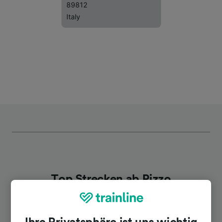
89812
Italy
Top Strecken ab Pizzo
Dauer