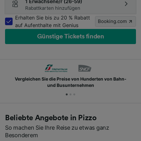
1 Erwachsene/r (26-59)
Rabattkarten hinzufügen
Erhalten Sie bis zu 20 % Rabatt
Booking.com
auf Aufenthalte mit Genius
Günstige Tickets finden
n Hunderten von Bahn-
Schließen Sie sich Millionen 
ehmen
Beliebte Angebote in Pizzo
So machen Sie Ihre Reise zu etwas ganz
Besonderem