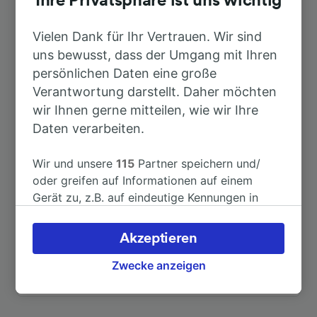
Ihre Privatsphäre ist uns wichtig
Nach Tropea
29min
Vielen Dank für Ihr Vertrauen. Wir sind
uns bewusst, dass der Umgang mit Ihren
Nach Lamezia Terme Centrale
17min
persönlichen Daten eine große
Verantwortung darstellt. Daher möchten
wir Ihnen gerne mitteilen, wie wir Ihre
Nach Reggio di Calabria
1h 56min
Daten verarbeiten.
Nach Rom
5h 12min
Wir und unsere
115
Partner speichern und/
oder greifen auf Informationen auf einem
Nach Parghelia
22min
Gerät zu, z.B. auf eindeutige Kennungen in
Cookies, um personenbezogene Daten zu
verarbeiten. Sie können Ihre Präferenzen
Nach Ricadi
38min
Akzeptieren
akzeptieren oder verwalten, einschließlich
Ihres Widerspruchsrechts bei berechtigtem
Zwecke anzeigen
Weitere Verbindungen sehen
Interesse. Klicken Sie dazu bitte unten oder
besuchen Sie jederzeit die Seite der
Datenschutzrichtlinie. Diese Präferenzen