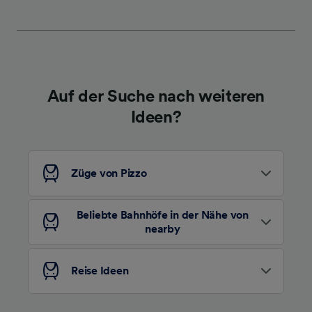
werden unseren Partnern signalisiert und
haben keinen Einfluss auf Surfdaten. Ihre
Daten werden nicht für Tracking-Zwecke
verwendet, wenn Sie uns gebeten haben, Ihr
Surfverhalten nicht zu verfolgen.
Auf der Suche nach weiteren
Wir und unsere Partner verarbeiten Daten, um
Ideen?
Folgendes bereitzustellen:
Verwendung genauer Standortdaten.
Endgeräteeigenschaften zur Identifikation
aktiv abfragen. Speichern von oder Zugriff auf
Züge von Pizzo
Informationen auf einem Endgerät.
Personalisierte Werbung und Inhalte, Messung
von Werbeleistung und der Performance von
Beliebte Bahnhöfe in der Nähe von
Inhalten, Zielgruppenforschung sowie
nearby
Entwicklung und Verbesserung von
Angeboten.
Reise Ideen
Liste der Partner (Lieferanten)