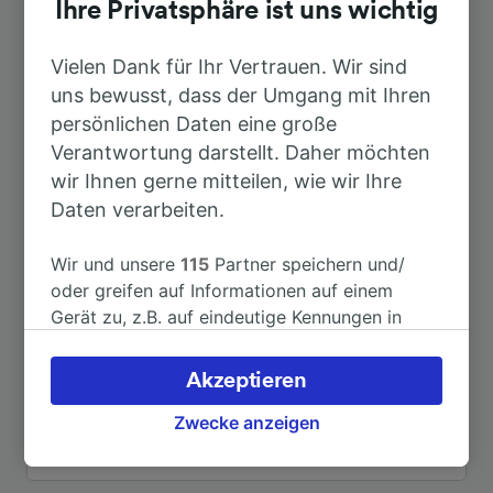
Ihre Privatsphäre ist uns wichtig
Nach Firenze Santa Maria Novella
35min
Vielen Dank für Ihr Vertrauen. Wir sind
uns bewusst, dass der Umgang mit Ihren
Nach Florenz
27min
persönlichen Daten eine große
Verantwortung darstellt. Daher möchten
Nach Lucca
43min
wir Ihnen gerne mitteilen, wie wir Ihre
Daten verarbeiten.
Nach Pisa Centrale
1h 29min
Wir und unsere
115
Partner speichern und/
oder greifen auf Informationen auf einem
Nach Prato Centrale
11min
Gerät zu, z.B. auf eindeutige Kennungen in
Cookies, um personenbezogene Daten zu
Nach Montecatini Terme-
verarbeiten. Sie können Ihre Präferenzen
9min
Akzeptieren
Monsummano
akzeptieren oder verwalten, einschließlich
Ihres Widerspruchsrechts bei berechtigtem
Zwecke anzeigen
Interesse. Klicken Sie dazu bitte unten oder
Weitere Verbindungen sehen
besuchen Sie jederzeit die Seite der