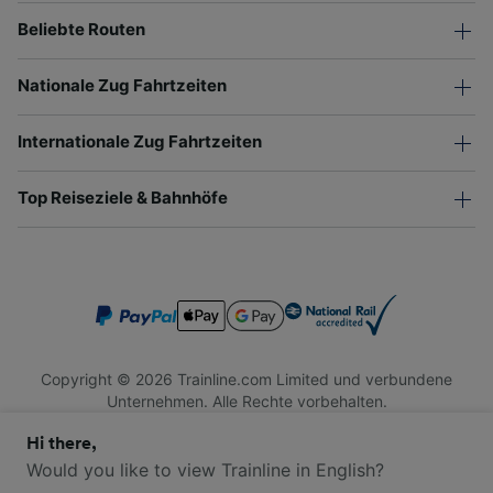
Beliebte Routen
Nationale Zug Fahrtzeiten
Internationale Zug Fahrtzeiten
Top Reiseziele & Bahnhöfe
Copyright © 2026 Trainline.com Limited und verbundene
Unternehmen. Alle Rechte vorbehalten.
Trainline.com Limited ist in England und Wales registriert.
Hi there,
Firmennummer 3846791. Registrierte Adresse: 1 Stonecutter
St, London EC4A 4AH, United Kingdom. USt-IdNr.: 791 7261
Would you like to view Trainline in English?
06.