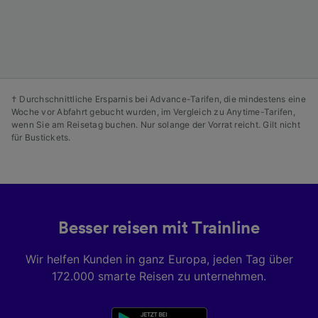
Angeboten.
Liste der Partner (Lieferanten)
† Durchschnittliche Ersparnis bei Advance-Tarifen, die mindestens eine
Woche vor Abfahrt gebucht wurden, im Vergleich zu Anytime-Tarifen,
wenn Sie am Reisetag buchen. Nur solange der Vorrat reicht. Gilt nicht
für Bustickets.
Besser reisen mit Trainline
Wir helfen Kunden in ganz Europa, jeden Tag über
172.000 smarte Reisen zu unternehmen.