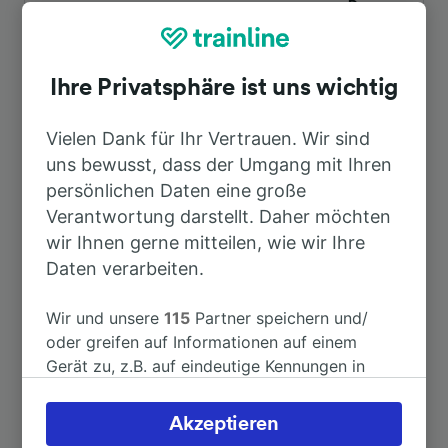
Dauer
Nach Sarreguemines
20min
Ihre Privatsphäre ist uns wichtig
Nach Basel SBB
2h 59min
Vielen Dank für Ihr Vertrauen. Wir sind
uns bewusst, dass der Umgang mit Ihren
Nach Straßburg
1h 14min
persönlichen Daten eine große
Verantwortung darstellt. Daher möchten
Nach Colmar
1h 54min
wir Ihnen gerne mitteilen, wie wir Ihre
Daten verarbeiten.
Nach Diemeringen
11min
Wir und unsere
115
Partner speichern und/
oder greifen auf Informationen auf einem
Nach Louhans
6h 17min
Gerät zu, z.B. auf eindeutige Kennungen in
Cookies, um personenbezogene Daten zu
verarbeiten. Sie können Ihre Präferenzen
Weitere Verbindungen sehen
Akzeptieren
akzeptieren oder verwalten, einschließlich