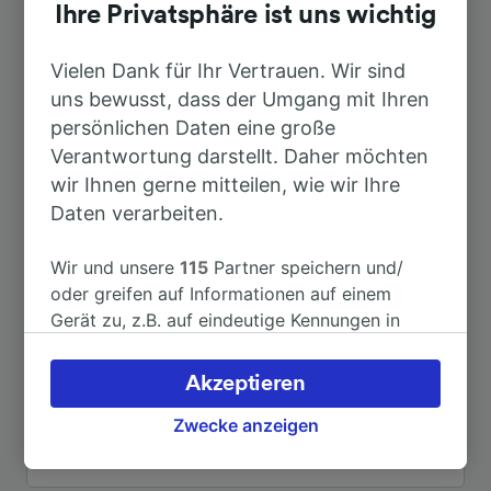
Ihre Privatsphäre ist uns wichtig
Top Strecken ab Nürnberg
Rothenburger Straße
Vielen Dank für Ihr Vertrauen. Wir sind
uns bewusst, dass der Umgang mit Ihren
persönlichen Daten eine große
Dauer
Verantwortung darstellt. Daher möchten
wir Ihnen gerne mitteilen, wie wir Ihre
Nach Bamberg
45min
Daten verarbeiten.
Nach München Hbf
1h 27min
Wir und unsere
115
Partner speichern und/
oder greifen auf Informationen auf einem
Gerät zu, z.B. auf eindeutige Kennungen in
Nach Bonn Hbf
4h 20min
Cookies, um personenbezogene Daten zu
verarbeiten. Sie können Ihre Präferenzen
Akzeptieren
Nach Zug
6h 28min
akzeptieren oder verwalten, einschließlich
Ihres Widerspruchsrechts bei berechtigtem
Zwecke anzeigen
Interesse. Klicken Sie dazu bitte unten oder
Nach Köln Hbf
3h 49min
besuchen Sie jederzeit die Seite der