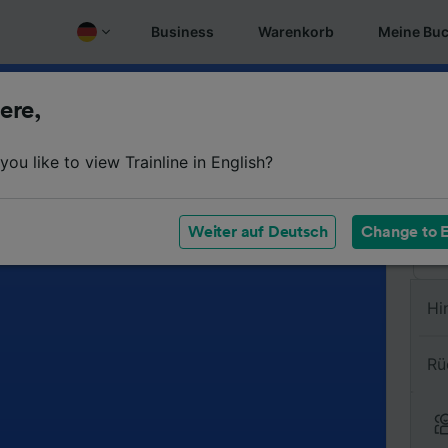
Business
Warenkorb
Meine Bu
ere,
Vo
ou like to view Trainline in English?
Na
Weiter auf Deutsch
Change to E
Hi
Rü