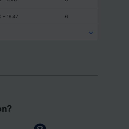
0 – 19:47
6
en?