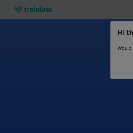
Hi th
Would y