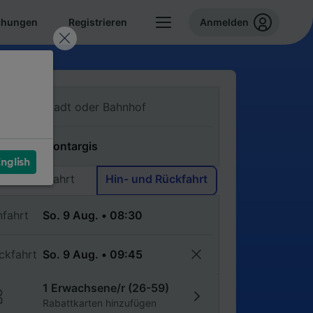
chungen
Registrieren
Anmelden
n
ch
nglish
Einfache Fahrt
Hin- und Rückfahrt
nfahrt
ckfahrt
1 Erwachsene/r (26-59)
Rabattkarten hinzufügen