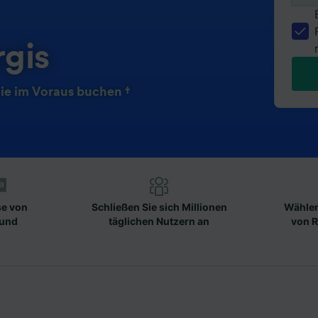
gis
ie im Voraus buchen †
se von
Schließen Sie sich Millionen
Wählen
 und
täglichen Nutzern an
von R