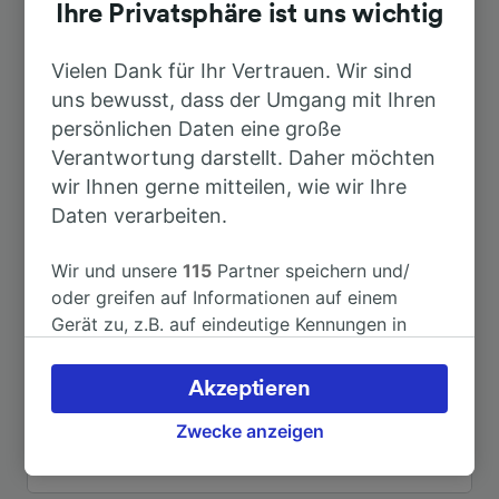
Dauer
Ihre Privatsphäre ist uns wichtig
Nach Bonn Hbf
Vielen Dank für Ihr Vertrauen. Wir sind
57min
uns bewusst, dass der Umgang mit Ihren
persönlichen Daten eine große
Nach Cochem (Mosel)
2h 8min
Verantwortung darstellt. Daher möchten
wir Ihnen gerne mitteilen, wie wir Ihre
Nach Köln
1h 28min
Daten verarbeiten.
Nach Köln Hbf
1h 28min
Wir und unsere
115
Partner speichern und/
oder greifen auf Informationen auf einem
Gerät zu, z.B. auf eindeutige Kennungen in
Nach Blankenheim (Sangerhausen)
6h 57min
Cookies, um personenbezogene Daten zu
verarbeiten. Sie können Ihre Präferenzen
Akzeptieren
Nach Koblenz Stadtmitte
1h 6min
akzeptieren oder verwalten, einschließlich
Ihres Widerspruchsrechts bei berechtigtem
Zwecke anzeigen
Interesse. Klicken Sie dazu bitte unten oder
Weitere Verbindungen sehen
besuchen Sie jederzeit die Seite der