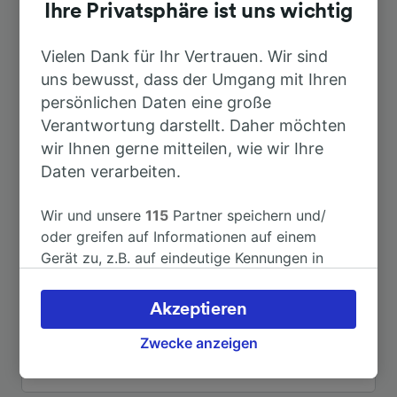
Dauer
Ihre Privatsphäre ist uns wichtig
Nach Bremen Hbf
Vielen Dank für Ihr Vertrauen. Wir sind
2h 1min
uns bewusst, dass der Umgang mit Ihren
persönlichen Daten eine große
Nach Düsseldorf Flughafen
3h 50min
Verantwortung darstellt. Daher möchten
wir Ihnen gerne mitteilen, wie wir Ihre
Nach Emden Hbf
15min
Daten verarbeiten.
Nach Duisburg Hbf
3h 32min
Wir und unsere
115
Partner speichern und/
oder greifen auf Informationen auf einem
Gerät zu, z.B. auf eindeutige Kennungen in
Nach Emden
15min
Cookies, um personenbezogene Daten zu
verarbeiten. Sie können Ihre Präferenzen
Akzeptieren
Nach Essen Hbf
3h 25min
akzeptieren oder verwalten, einschließlich
Ihres Widerspruchsrechts bei berechtigtem
Zwecke anzeigen
Interesse. Klicken Sie dazu bitte unten oder
Weitere Verbindungen sehen
besuchen Sie jederzeit die Seite der