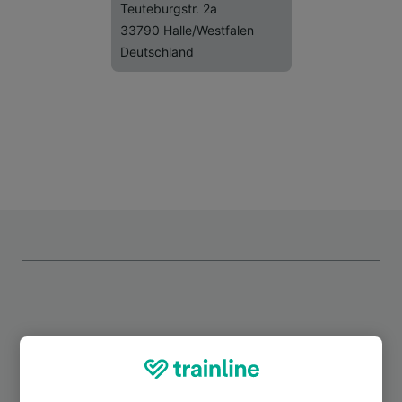
Teuteburgstr. 2a
33790 Halle/Westfalen
Deutschland
Top Strecken ab Künsebeck