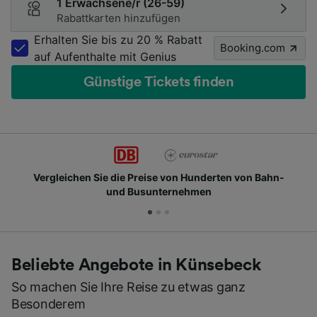
1 Erwachsene/r (26-59)
Rabattkarten hinzufügen
Erhalten Sie bis zu 20 % Rabatt
Booking.com
auf Aufenthalte mit Genius
Günstige Tickets finden
derten von Bahn-
Schließen Sie sich Millionen tägl
en
Beliebte Angebote in Künsebeck
So machen Sie Ihre Reise zu etwas ganz
Besonderem