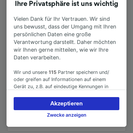
Dauer
Ihre Privatsphäre ist uns wichtig
Nach Köln Hbf
Vielen Dank für Ihr Vertrauen. Wir sind
2h 41min
uns bewusst, dass der Umgang mit Ihren
persönlichen Daten eine große
Nach Munster
8h 9min
Verantwortung darstellt. Daher möchten
wir Ihnen gerne mitteilen, wie wir Ihre
Nach Amsterdam
4h 33min
Daten verarbeiten.
Nach Berlin Hbf
3h 8min
Wir und unsere
115
Partner speichern und/
oder greifen auf Informationen auf einem
Gerät zu, z.B. auf eindeutige Kennungen in
Nach Paris
7h 5min
Cookies, um personenbezogene Daten zu
verarbeiten. Sie können Ihre Präferenzen
Akzeptieren
Nach Dissen-Bad Rothenfelde
21min
akzeptieren oder verwalten, einschließlich
Ihres Widerspruchsrechts bei berechtigtem
Zwecke anzeigen
Interesse. Klicken Sie dazu bitte unten oder
Weitere Verbindungen sehen
besuchen Sie jederzeit die Seite der