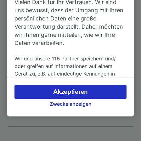
Vielen Dank für Ihr Vertrauen. Wir sind
Dauer
uns bewusst, dass der Umgang mit Ihren
persönlichen Daten eine große
Nach Freiburg (Breisgau) Hbf
41min
Verantwortung darstellt. Daher möchten
wir Ihnen gerne mitteilen, wie wir Ihre
Nach Basel
19min
Daten verarbeiten.
Nach Basel SBB
19min
Wir und unsere
115
Partner speichern und/
oder greifen auf Informationen auf einem
Gerät zu, z.B. auf eindeutige Kennungen in
Nach Müllheim (Baden)
15min
Cookies, um personenbezogene Daten zu
verarbeiten. Sie können Ihre Präferenzen
Akzeptieren
Nach Basel Badischer Bahnhof
19min
akzeptieren oder verwalten, einschließlich
Ihres Widerspruchsrechts bei berechtigtem
Zwecke anzeigen
Interesse. Klicken Sie dazu bitte unten oder
besuchen Sie jederzeit die Seite der
Datenschutzrichtlinie. Diese Präferenzen
werden unseren Partnern signalisiert und