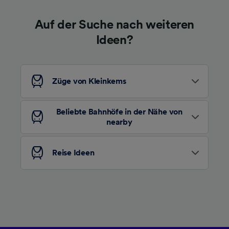
haben keinen Einfluss auf Surfdaten. Ihre
Daten werden nicht für Tracking-Zwecke
Auf der Suche nach weiteren
verwendet, wenn Sie uns gebeten haben, Ihr
Surfverhalten nicht zu verfolgen.
Ideen?
Wir und unsere Partner verarbeiten Daten, um
Folgendes bereitzustellen:
Verwendung genauer Standortdaten.
Züge von Kleinkems
Endgeräteeigenschaften zur Identifikation
aktiv abfragen. Speichern von oder Zugriff auf
Informationen auf einem Endgerät.
Beliebte Bahnhöfe in der Nähe von
Personalisierte Werbung und Inhalte, Messung
nearby
von Werbeleistung und der Performance von
Inhalten, Zielgruppenforschung sowie
Entwicklung und Verbesserung von
Reise Ideen
Angeboten.
Liste der Partner (Lieferanten)