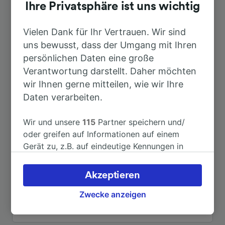
Dauer
Ihre Privatsphäre ist uns wichtig
Nach Wernigerode
Vielen Dank für Ihr Vertrauen. Wir sind
8min
uns bewusst, dass der Umgang mit Ihren
persönlichen Daten eine große
Nach Berlin
2h 29min
Verantwortung darstellt. Daher möchten
wir Ihnen gerne mitteilen, wie wir Ihre
Nach Hannover Hbf
1h 39min
Daten verarbeiten.
Nach Goslar
22min
Wir und unsere
115
Partner speichern und/
oder greifen auf Informationen auf einem
Gerät zu, z.B. auf eindeutige Kennungen in
Nach Berlin Hbf
2h 45min
Cookies, um personenbezogene Daten zu
verarbeiten. Sie können Ihre Präferenzen
Akzeptieren
Nach Berlin-Schönefeld Flughafen
2h 49min
akzeptieren oder verwalten, einschließlich
Ihres Widerspruchsrechts bei berechtigtem
Zwecke anzeigen
Interesse. Klicken Sie dazu bitte unten oder
Weitere Verbindungen sehen
besuchen Sie jederzeit die Seite der