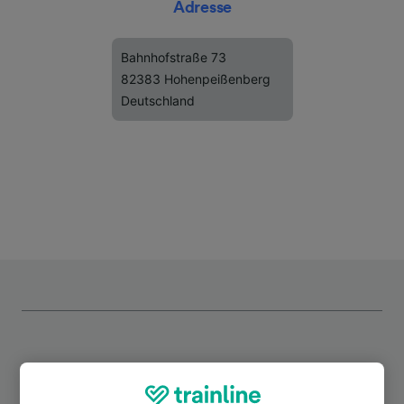
Adresse
Bahnhofstraße 73
82383 Hohenpeißenberg
Deutschland
Top Strecken ab Hohenpeißenberg