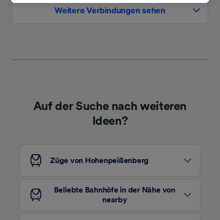
besuchen Sie jederzeit die Seite der
Weitere Verbindungen sehen
Datenschutzrichtlinie. Diese Präferenzen
werden unseren Partnern signalisiert und
haben keinen Einfluss auf Surfdaten. Ihre
Daten werden nicht für Tracking-Zwecke
verwendet, wenn Sie uns gebeten haben, Ihr
Surfverhalten nicht zu verfolgen.
Wir und unsere Partner verarbeiten Daten, um
Auf der Suche nach weiteren
Folgendes bereitzustellen:
Verwendung genauer Standortdaten.
Ideen?
Endgeräteeigenschaften zur Identifikation
aktiv abfragen. Speichern von oder Zugriff auf
Informationen auf einem Endgerät.
Personalisierte Werbung und Inhalte, Messung
Züge von Hohenpeißenberg
von Werbeleistung und der Performance von
Inhalten, Zielgruppenforschung sowie
Entwicklung und Verbesserung von
Beliebte Bahnhöfe in der Nähe von
Angeboten.
nearby
Liste der Partner (Lieferanten)