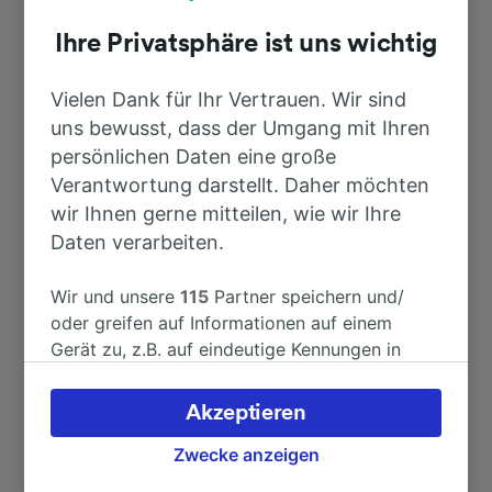
Ihre Privatsphäre ist uns wichtig
Dauer
Vielen Dank für Ihr Vertrauen. Wir sind
uns bewusst, dass der Umgang mit Ihren
Nach München Hbf
1h 7min
persönlichen Daten eine große
Verantwortung darstellt. Daher möchten
Nach Peißenberg
9min
wir Ihnen gerne mitteilen, wie wir Ihre
Daten verarbeiten.
Nach Schongau
13min
Wir und unsere
115
Partner speichern und/
Nach München
oder greifen auf Informationen auf einem
1h 7min
Gerät zu, z.B. auf eindeutige Kennungen in
Cookies, um personenbezogene Daten zu
Nach Innsbruck Hbf
2h 40min
verarbeiten. Sie können Ihre Präferenzen
Akzeptieren
akzeptieren oder verwalten, einschließlich
Nach Murnau
43min
Ihres Widerspruchsrechts bei berechtigtem
Zwecke anzeigen
Interesse. Klicken Sie dazu bitte unten oder