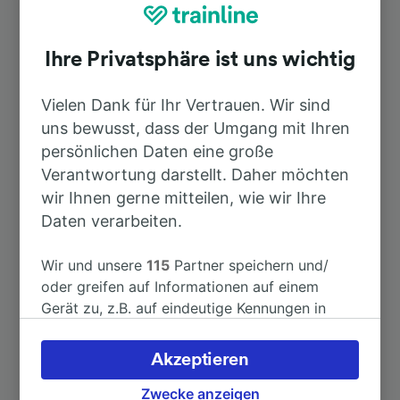
Top Strecken ab Höhenkirchen-
Siegertsbrunn
Ihre Privatsphäre ist uns wichtig
Dauer
Vielen Dank für Ihr Vertrauen. Wir sind
uns bewusst, dass der Umgang mit Ihren
persönlichen Daten eine große
Nach Passau Hbf
1h 26min
Verantwortung darstellt. Daher möchten
wir Ihnen gerne mitteilen, wie wir Ihre
Nach Augsburg Hbf
1h 11min
Daten verarbeiten.
Nach Bad Tölz
56min
Wir und unsere
115
Partner speichern und/
oder greifen auf Informationen auf einem
Gerät zu, z.B. auf eindeutige Kennungen in
Nach Chur
4h 17min
Cookies, um personenbezogene Daten zu
verarbeiten. Sie können Ihre Präferenzen
Akzeptieren
Nach Heufeld
34min
akzeptieren oder verwalten, einschließlich
Ihres Widerspruchsrechts bei berechtigtem
Zwecke anzeigen