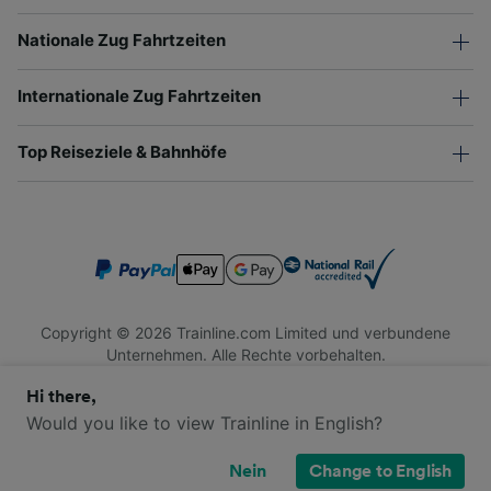
Nationale Zug Fahrtzeiten
Internationale Zug Fahrtzeiten
Top Reiseziele & Bahnhöfe
Copyright © 2026 Trainline.com Limited und verbundene
Unternehmen. Alle Rechte vorbehalten.
Trainline.com Limited ist in England und Wales registriert.
Hi there,
Firmennummer 3846791. Registrierte Adresse: 1 Stonecutter
St, London EC4A 4AH, United Kingdom. USt-IdNr.: 791 7261
Would you like to view Trainline in English?
06.
Nein
Change to English