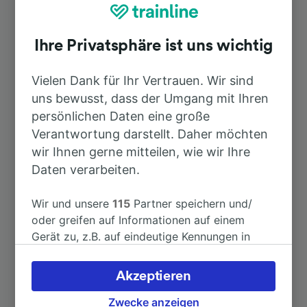
Top Strecken ab Hallstadt (b
Bamberg)
Ihre Privatsphäre ist uns wichtig
Dauer
Vielen Dank für Ihr Vertrauen. Wir sind
uns bewusst, dass der Umgang mit Ihren
persönlichen Daten eine große
Nach Innsbruck Hbf
4h 26min
Verantwortung darstellt. Daher möchten
wir Ihnen gerne mitteilen, wie wir Ihre
Nach Füssen
4h 48min
Daten verarbeiten.
Nach Lichtenfels
21min
Wir und unsere
115
Partner speichern und/
oder greifen auf Informationen auf einem
Gerät zu, z.B. auf eindeutige Kennungen in
Nach Mannheim
3h 25min
Cookies, um personenbezogene Daten zu
verarbeiten. Sie können Ihre Präferenzen
Akzeptieren
Nach Plzeň hl.n.
3h 55min
akzeptieren oder verwalten, einschließlich
Ihres Widerspruchsrechts bei berechtigtem
Zwecke anzeigen