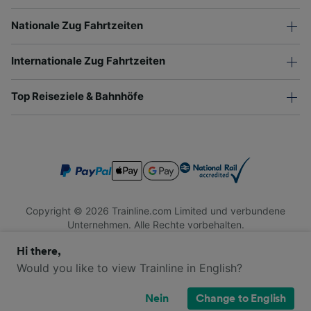
Nationale Zug Fahrtzeiten
Internationale Zug Fahrtzeiten
Top Reiseziele & Bahnhöfe
Copyright © 2026 Trainline.com Limited und verbundene
Unternehmen. Alle Rechte vorbehalten.
Trainline.com Limited ist in England und Wales registriert.
Hi there,
Firmennummer 3846791. Registrierte Adresse: 1 Stonecutter
St, London EC4A 4AH, United Kingdom. USt-IdNr.: 791 7261
Would you like to view Trainline in English?
06.
Nein
Change to English