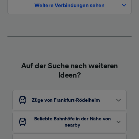
Weitere Verbindungen sehen
Verwendung genauer Standortdaten.
Endgeräteeigenschaften zur Identifikation
aktiv abfragen. Speichern von oder Zugriff auf
Informationen auf einem Endgerät.
Personalisierte Werbung und Inhalte, Messung
von Werbeleistung und der Performance von
Inhalten, Zielgruppenforschung sowie
Entwicklung und Verbesserung von
Angeboten.
Auf der Suche nach weiteren
Liste der Partner (Lieferanten)
Ideen?
Züge von Frankfurt-Rödelheim
Beliebte Bahnhöfe in der Nähe von
nearby