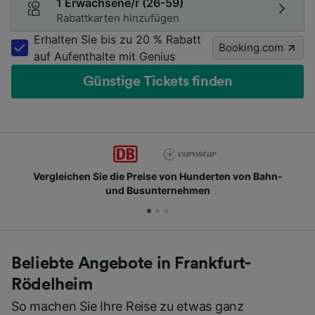
1 Erwachsene/r (26-59)
Rabattkarten hinzufügen
Erhalten Sie bis zu 20 % Rabatt
Booking.com
auf Aufenthalte mit Genius
Günstige Tickets finden
n Hunderten von Bahn-
Schließen Sie sich Millionen 
ehmen
Beliebte Angebote in Frankfurt-
Rödelheim
So machen Sie Ihre Reise zu etwas ganz