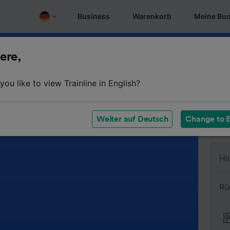
Business
Warenkorb
Meine Bu
ere,
Vo
ou like to view Trainline in English?
Na
Weiter auf Deutsch
Change to E
Hi
Rü