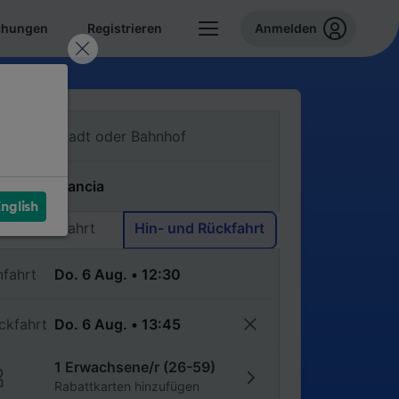
chungen
Registrieren
Anmelden
n
ch
nglish
Einfache Fahrt
Hin- und Rückfahrt
nfahrt
ckfahrt
1 Erwachsene/r (26-59)
Rabattkarten hinzufügen