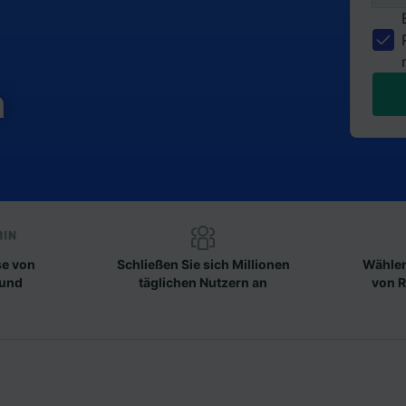
a
se von
Schließen Sie sich Millionen
Wählen
 und
täglichen Nutzern an
von R