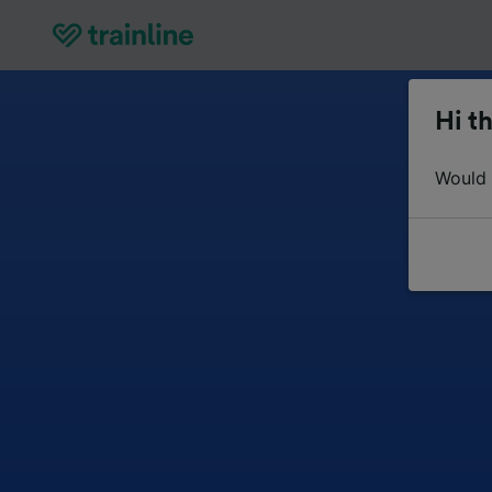
Hi th
Would y