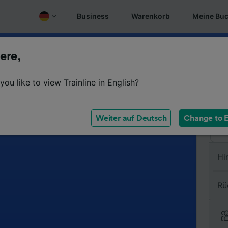
Business
Warenkorb
Meine Bu
ere,
Vo
ou like to view Trainline in English?
Na
Weiter auf Deutsch
Change to E
Hi
Rü