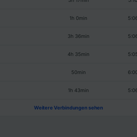
r Partner (Lieferanten)
1h 0min
5:0
3h 36min
5:0
4h 35min
5:0
50min
6:0
1h 43min
5:0
Weitere Verbindungen sehen