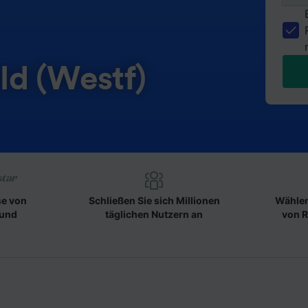
ld (Westf)
se von
Schließen Sie sich Millionen
Wählen
 und
täglichen Nutzern an
von R