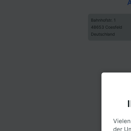
A
Bahnhofstr. 1
48653 Coesfeld
Deutschland
Vielen
der Um