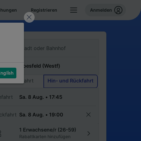
chungen
Registrieren
Anmelden
n
ch
nglish
Einfache Fahrt
Hin- und Rückfahrt
nfahrt
ckfahrt
1 Erwachsene/r (26-59)
Rabattkarten hinzufügen