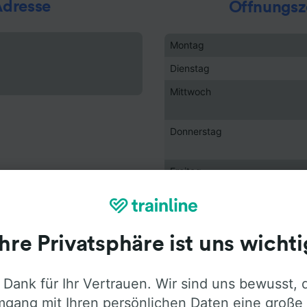
dresse
Öffnungsz
Montag
Dienstag
Mittwoch
Donnerstag
Freitag
Samstag
Sonntag
Ihre Privatsphäre ist uns wichti
Urlaub
 Dank für Ihr Vertrauen. Wir sind uns bewusst, 
gang mit Ihren persönlichen Daten eine große