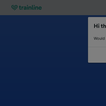
Hi th
Would y