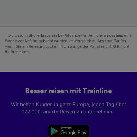
Liste der Partner (Lieferanten)
† Durchschnittliche Ersparnis bei Advance-Tarifen, die mindestens eine
Woche vor Abfahrt gebucht wurden, im Vergleich zu Anytime-Tarifen,
wenn Sie am Reisetag buchen. Nur solange der Vorrat reicht. Gilt nicht
für Bustickets.
Besser reisen mit Trainline
Wir helfen Kunden in ganz Europa, jeden Tag über
172.000 smarte Reisen zu unternehmen.