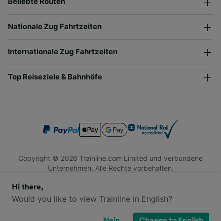
Beliebte Routen
Nationale Zug Fahrtzeiten
Internationale Zug Fahrtzeiten
Top Reiseziele & Bahnhöfe
Copyright © 2026 Trainline.com Limited und verbundene
Unternehmen. Alle Rechte vorbehalten.
Trainline.com Limited ist in England und Wales registriert.
Hi there,
Firmennummer 3846791. Registrierte Adresse: 1 Stonecutter
St, London EC4A 4AH, United Kingdom. USt-IdNr.: 791 7261
Would you like to view Trainline in English?
06.
Nein
Change to English