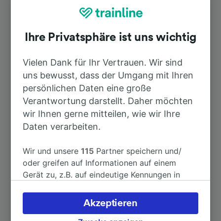
Nach Dijon Ville
24min
Ihre Privatsphäre ist uns wichtig
Nach Aiserey
4min
Vielen Dank für Ihr Vertrauen. Wir sind
uns bewusst, dass der Umgang mit Ihren
Nach Auxonne
56min
persönlichen Daten eine große
Verantwortung darstellt. Daher möchten
Nach Cercy-la-Tour
2h 48min
wir Ihnen gerne mitteilen, wie wir Ihre
Daten verarbeiten.
Nach Dijon
24min
Wir und unsere
115
Partner speichern und/
oder greifen auf Informationen auf einem
Nach Dole Ville
1h 5min
Gerät zu, z.B. auf eindeutige Kennungen in
Cookies, um personenbezogene Daten zu
Weitere Verbindungen sehen
verarbeiten. Sie können Ihre Präferenzen
Akzeptieren
akzeptieren oder verwalten, einschließlich