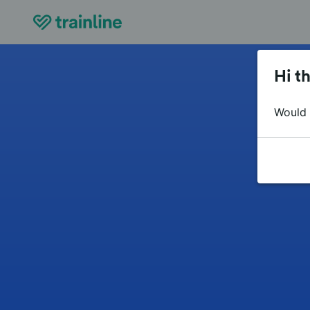
Hi th
Would y