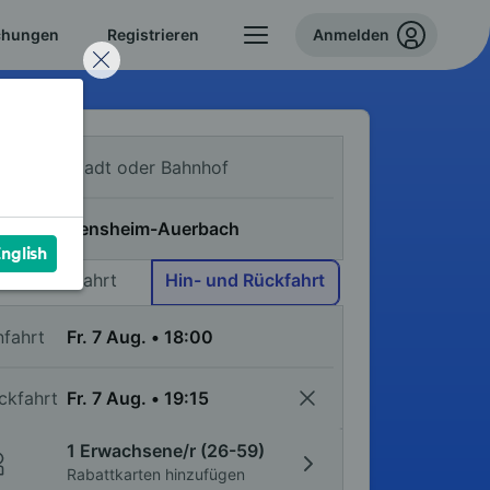
chungen
Registrieren
Anmelden
n
ch
nglish
Einfache Fahrt
Hin- und Rückfahrt
nfahrt
ckfahrt
1 Erwachsene/r (26-59)
Rabattkarten hinzufügen