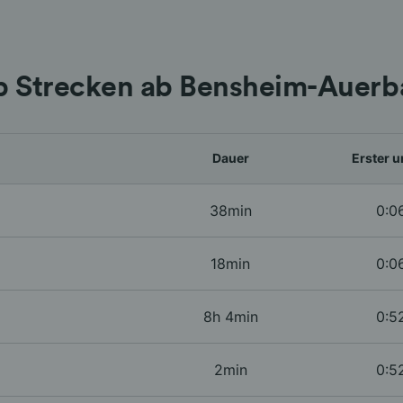
p Strecken ab Bensheim-Auerb
Dauer
Erster u
38min
0:0
18min
0:0
8h 4min
0:5
2min
0:5