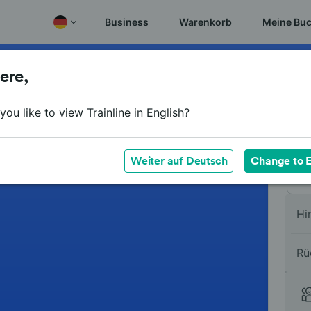
Business
Warenkorb
Meine Bu
ere,
Vo
ou like to view Trainline in English?
Na
Weiter auf Deutsch
Change to E
Hi
Rü