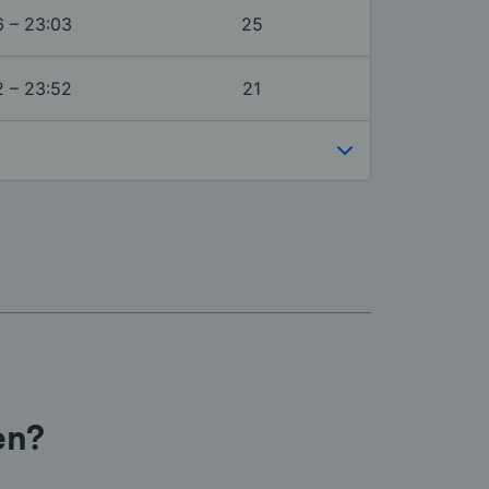
6 – 23:03
25
2 – 23:52
21
en?