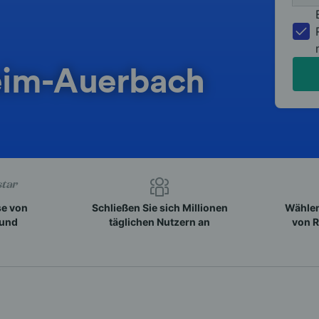
eim-Auerbach
se von
Schließen Sie sich Millionen
Wählen
 und
täglichen Nutzern an
von R