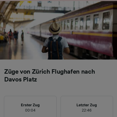
Folgendes bereitzustellen:
Verwendung genauer Standortdaten.
Endgeräteeigenschaften zur Identifikation
aktiv abfragen. Speichern von oder Zugriff auf
Informationen auf einem Endgerät.
Personalisierte Werbung und Inhalte, Messung
von Werbeleistung und der Performance von
Inhalten, Zielgruppenforschung sowie
Entwicklung und Verbesserung von
Angeboten.
Liste der Partner (Lieferanten)
Züge von Zürich Flughafen nach
Davos Platz
Erster Zug
Letzter Zug
00:04
22:46