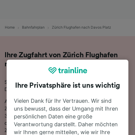
Home
Bahnfahrplan
Zürich Flughafen nach Davos Platz
Ihre Zugfahrt von Zürich Flughafen
nach Davos Platz
Sie planen eine Zugfahrt von Zürich Flughafen nach
Ihre Privatsphäre ist uns wichtig
Davos Platz? Starten Sie jetzt Ihre Suche!
Vielen Dank für Ihr Vertrauen. Wir sind
Auf der 120 km langen Strecke fahren in der Regel 41
Züge, die schnellste Reisezeit beträgt dabei 1 Stunde
uns bewusst, dass der Umgang mit Ihren
33 Minuten. Sie müssen unterwegs 1-mal umsteigen,
persönlichen Daten eine große
da es auf dieser Route keine direkten
Verantwortung darstellt. Daher möchten
Zugverbindungen gibt. Nutzen Sie SBB-Zug, um von
wir Ihnen gerne mitteilen, wie wir Ihre