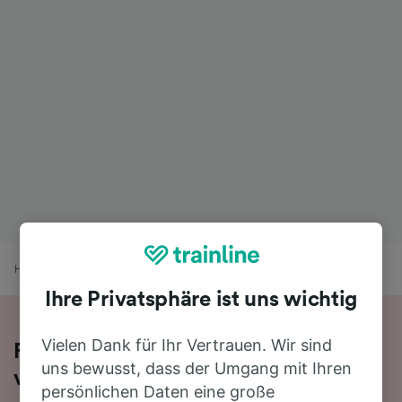
Home
Bahnfahrplan
Zeitz nach Weißenfels
Ihre Privatsphäre ist uns wichtig
Vielen Dank für Ihr Vertrauen. Wir sind
Fahren Sie mit dem Zug in 30 Minuten
uns bewusst, dass der Umgang mit Ihren
von Zeitz nach Weißenfels
persönlichen Daten eine große