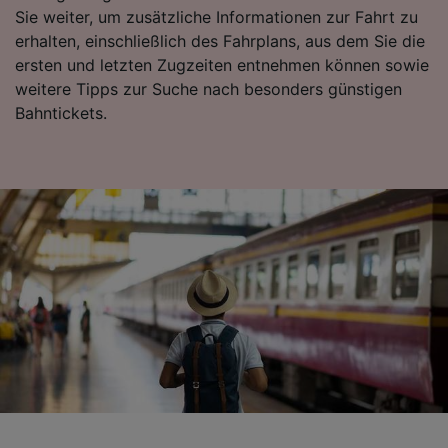
Surfverhalten nicht zu verfolgen.
Sie weiter, um zusätzliche Informationen zur Fahrt zu
erhalten, einschließlich des Fahrplans, aus dem Sie die
Wir und unsere Partner verarbeiten Daten, um
ersten und letzten Zugzeiten entnehmen können sowie
Folgendes bereitzustellen:
weitere Tipps zur Suche nach besonders günstigen
Verwendung genauer Standortdaten.
Endgeräteeigenschaften zur Identifikation
Bahntickets.
aktiv abfragen. Speichern von oder Zugriff auf
Informationen auf einem Endgerät.
Personalisierte Werbung und Inhalte, Messung
von Werbeleistung und der Performance von
Inhalten, Zielgruppenforschung sowie
Entwicklung und Verbesserung von
Angeboten.
Liste der Partner (Lieferanten)