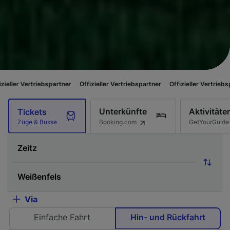
ebspartner
Offizieller Vertriebspartner
Offizieller Vertriebspartner
Offi
Unterkünfte
Aktivitäte
Tickets
Booking.com
GetYourGuide
Züge & Busse
Via
Einfache Fahrt
Hin- und Rückfahrt