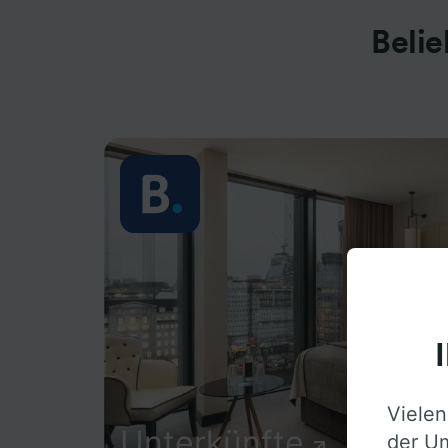
Beli
Vielen
Unterkünfte
der Um