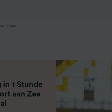
r Partner (Lieferanten)
am Centraal
 in 1 Stunde
ort aan Zee
al