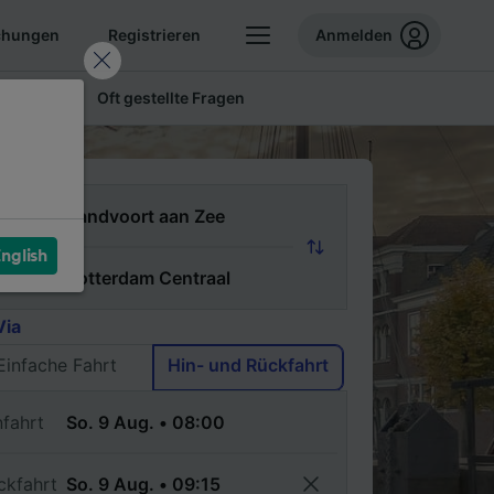
chungen
Registrieren
Anmelden
 Tickets
Oft gestellte Fragen
n
nglish
ch
Via
Einfache Fahrt
Hin- und Rückfahrt
nfahrt
ckfahrt