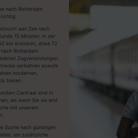
ee nach Rotterdam
richtig.
andvoort aan Zee nach
unde 15 Minuten. In der
 50 km erstreckt, etwa 72
 nach Rotterdam
direkten Zugverbindungen
 Strecke verkehren sowohl
einen modernen,
ck bieten.
erdam Centraal sind in
en, als wenn Sie sie erst
uche mit unserem
n.
hre Suche nach günstigen
eiter, um zusätzliche