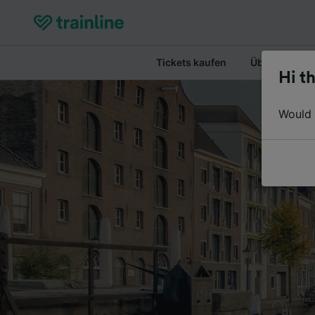
Tickets kaufen
Überblick
Hi th
Would y