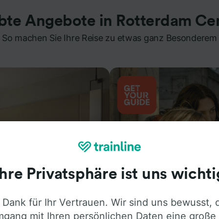
ebte Angebote in Rotterdam Cen
So machen Sie Ihre Reise zu etwas ganz Besonderem
Ihre Privatsphäre ist uns wichti
 Dank für Ihr Vertrauen. Wir sind uns bewusst, 
Aktivitäten
gang mit Ihren persönlichen Daten eine große