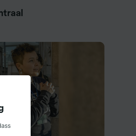
traal
g
dass