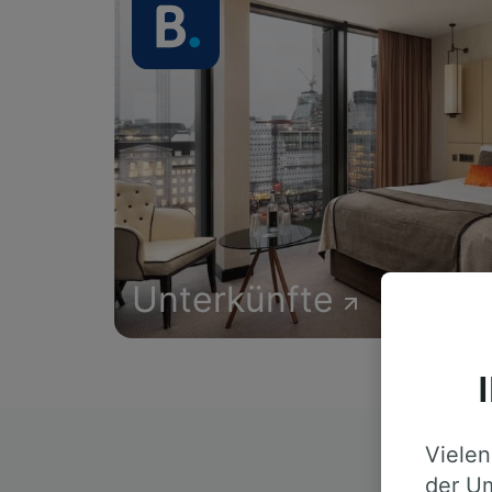
Unterkünfte
Vielen
D
der Um