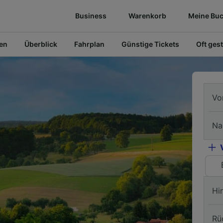
Business
Warenkorb
Meine Bu
fen
Überblick
Fahrplan
Günstige Tickets
Oft gest
Vo
Na
Hi
Rü