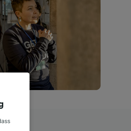
g
dass
rn