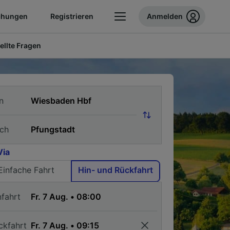
chungen
Registrieren
Anmelden
ellte Fragen
n
ch
Via
Einfache Fahrt
Hin- und Rückfahrt
nfahrt
ckfahrt