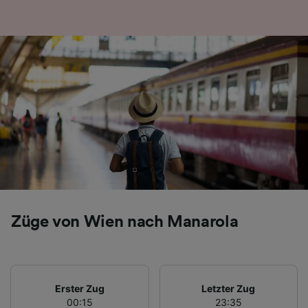
Folgendes bereitzustellen:
Verwendung genauer Standortdaten.
Endgeräteeigenschaften zur Identifikation
aktiv abfragen. Speichern von oder Zugriff auf
Informationen auf einem Endgerät.
Personalisierte Werbung und Inhalte, Messung
von Werbeleistung und der Performance von
Inhalten, Zielgruppenforschung sowie
Entwicklung und Verbesserung von
Angeboten.
Liste der Partner (Lieferanten)
Züge von Wien nach Manarola
Erster Zug
Letzter Zug
00:15
23:35