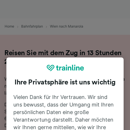
Home
Bahnfahrplan
Wien nach Manarola
Reisen Sie mit dem Zug in 13 Stunden
26 Minuten von Wien nach Manarola
Wenn Sie mehr über die Reise von Wien nach Manarola
Ihre Privatsphäre ist uns wichtig
mit dem Zug erfahren möchten, suchen Sie nicht
länger!
Vielen Dank für Ihr Vertrauen. Wir sind
Die schnellste Reisezeit auf dieser Strecke beträgt 13
uns bewusst, dass der Umgang mit Ihren
Stunden 26 Minuten, wobei etwa 13 Züge am Tag die
persönlichen Daten eine große
685 km zwischen den beiden Bahnhöfen zurücklegen.
Verantwortung darstellt. Daher möchten
Die Fahrt zwischen Wien und Manarola ist trotz
wir Ihnen gerne mitteilen, wie wir Ihre