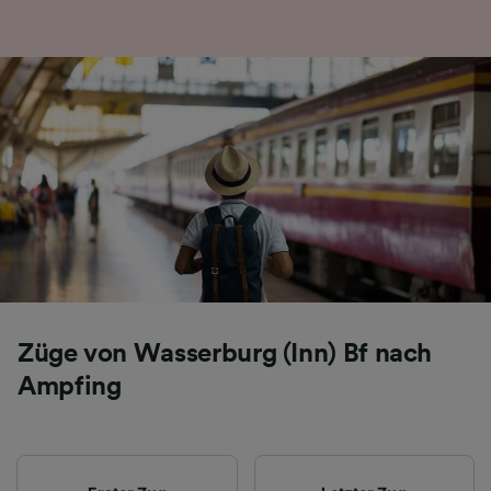
Folgendes bereitzustellen:
Verwendung genauer Standortdaten.
Endgeräteeigenschaften zur Identifikation
aktiv abfragen. Speichern von oder Zugriff auf
Informationen auf einem Endgerät.
Personalisierte Werbung und Inhalte, Messung
von Werbeleistung und der Performance von
Inhalten, Zielgruppenforschung sowie
Entwicklung und Verbesserung von
Angeboten.
Liste der Partner (Lieferanten)
Züge von Wasserburg (Inn) Bf nach
Ampfing