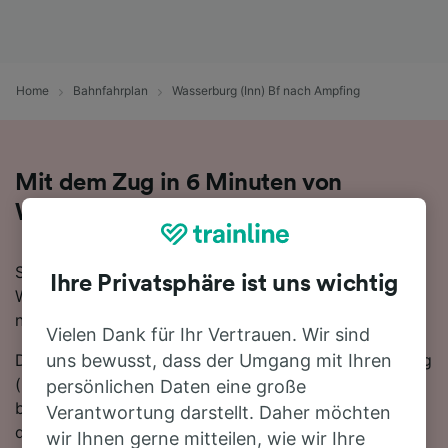
Home
Bahnfahrplan
Wasserburg (Inn) Bf nach Ampfing
Mit dem Zug in 6 Minuten von
Wasserburg (Inn) Bf nach Ampfing
Sie denken darüber nach, für Ihre Reise von
Ihre Privatsphäre ist uns wichtig
Wasserburg (Inn) Bf nach Ampfing den Zug zu
nehmen? Bei uns sind Sie goldrichtig!
Vielen Dank für Ihr Vertrauen. Wir sind
Die schnellste Fahrtzeit, um die 27 km von Wasserburg
uns bewusst, dass der Umgang mit Ihren
(Inn) Bf nach Ampfing mit dem Zug zurückzulegen
persönlichen Daten eine große
beträgt 6 Minuten, wobei ca. 19 Züge am Tag auf
Verantwortung darstellt. Daher möchten
dieser Route verkehren. Bequemer geht's nicht! Dank
wir Ihnen gerne mitteilen, wie wir Ihre