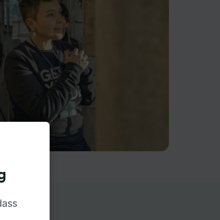
g
dass
rn