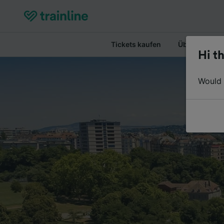
Tickets kaufen
Überblick
Hi th
Would y