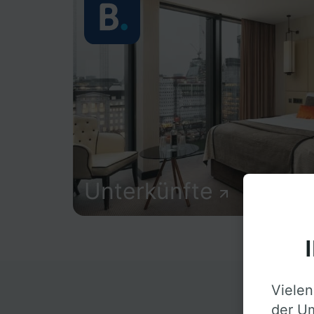
Unterkünfte
Vielen
D
der Um