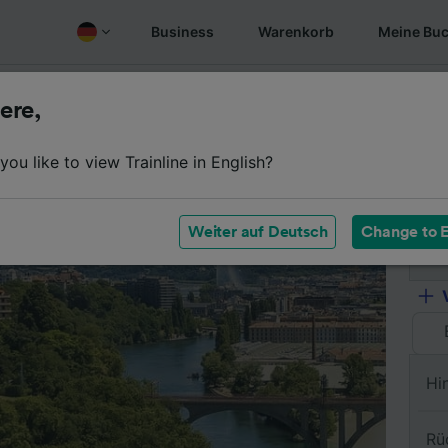
Business
Warenkorb
Meine Bu
Fahrplan
Wagenklassen
Services an Bord
Günstige
ere,
ou like to view Trainline in English?
Vo
Weiter auf Deutsch
Change to E
Na
Hi
Rü