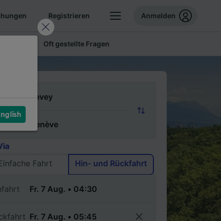
chungen
Registrieren
Anmelden
 Tickets
Oft gestellte Fragen
n
nglish
ch
Via
Einfache Fahrt
Hin- und Rückfahrt
nfahrt
ckfahrt