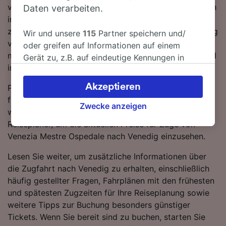
verfügbaren direkten Verbindungen können Sie es sich
Daten verarbeiten.
im Zug so richtig bequem machen und sich einfach
zurücklehnen. Lassen Sie sich von einem Trenitalia-Zug
Wir und unsere
115
Partner speichern und/
von Venezia Mestre Ospedale nach Venedig bringen -
oder greifen auf Informationen auf einem
mit den schnellsten Verbindungen erreichen Sie Ihr Ziel
Gerät zu, z.B. auf eindeutige Kennungen in
in nur 6 Minuten.
Cookies, um personenbezogene Daten zu
verarbeiten. Sie können Ihre Präferenzen
Akzeptieren
Planen Sie Ihre Reise im Voraus und buchen Sie
akzeptieren oder verwalten, einschließlich
frühzeitig, wenn Sie die günstigsten Tarife ergattern
Ihres Widerspruchsrechts bei berechtigtem
Zwecke anzeigen
wollen. Starten Sie einfach eine Suche mit unserem
Interesse. Klicken Sie dazu bitte unten oder
Reiseplaner, um die aktuellen Preise für Züge von
besuchen Sie jederzeit die Seite der
Venezia Mestre Ospedale nach Venedig einzusehen.
Datenschutzrichtlinie. Diese Präferenzen
werden unseren Partnern signalisiert und
Lesen Sie weiter, um zusätzliche Informationen über
haben keinen Einfluss auf Surfdaten. Ihre
die Zugfahrt nach Venedig zu erhalten, einschließlich
Daten werden nicht für Tracking-Zwecke
häufig gestellter Fragen, Fahrplänen mit den frühesten
verwendet, wenn Sie uns gebeten haben, Ihr
und spätesten Zugzeiten für Ihre Reiseplanung sowie
Surfverhalten nicht zu verfolgen.
weitere Tipps zur Buchung besonders günstiger
Tickets. Wenn Sie bereit sind zu buchen, starten Sie
Wir und unsere Partner verarbeiten Daten, um