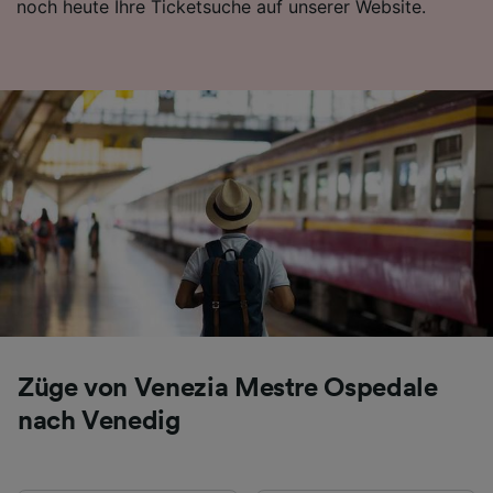
noch heute Ihre Ticketsuche auf unserer Website.
Folgendes bereitzustellen:
Verwendung genauer Standortdaten.
Endgeräteeigenschaften zur Identifikation
aktiv abfragen. Speichern von oder Zugriff auf
Informationen auf einem Endgerät.
Personalisierte Werbung und Inhalte, Messung
von Werbeleistung und der Performance von
Inhalten, Zielgruppenforschung sowie
Entwicklung und Verbesserung von
Angeboten.
Liste der Partner (Lieferanten)
Züge von Venezia Mestre Ospedale
nach Venedig