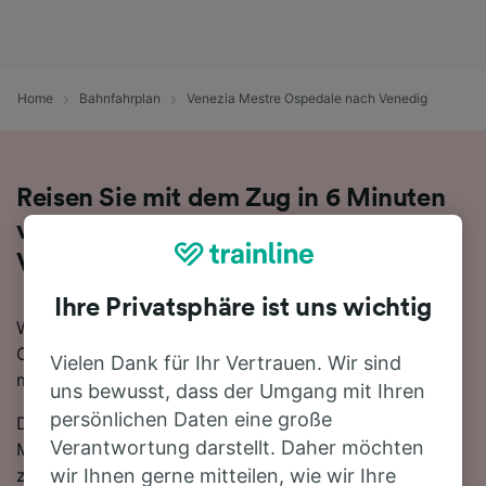
Home
Bahnfahrplan
Venezia Mestre Ospedale nach Venedig
Reisen Sie mit dem Zug in 6 Minuten
von Venezia Mestre Ospedale nach
Venedig
Ihre Privatsphäre ist uns wichtig
Wenn Sie mehr über die Reise von Venezia Mestre
Ospedale nach Venedig mit dem Zug erfahren
Vielen Dank für Ihr Vertrauen. Wir sind
möchten, suchen Sie nicht länger!
uns bewusst, dass der Umgang mit Ihren
persönlichen Daten eine große
Die schnellste Reisezeit auf dieser Strecke beträgt 6
Verantwortung darstellt. Daher möchten
Minuten, wobei etwa 30 Züge am Tag die 12 km
zwischen den beiden Bahnhöfen zurücklegen. Mit den
wir Ihnen gerne mitteilen, wie wir Ihre