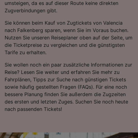
umsteigen, da es auf dieser Route keine direkten
aktiv abfragen. Speichern von oder Zugriff auf
Zugverbindungen gibt.
Informationen auf einem Endgerät.
Personalisierte Werbung und Inhalte, Messung
Sie können beim Kauf von Zugtickets von Valencia
von Werbeleistung und der Performance von
Inhalten, Zielgruppenforschung sowie
nach Falkenberg sparen, wenn Sie im Voraus buchen.
Entwicklung und Verbesserung von
Nutzen Sie unseren Reiseplaner oben auf der Seite, um
Angeboten.
die Ticketpreise zu vergleichen und die günstigsten
Tarife zu erhalten.
Liste der Partner (Lieferanten)
Sie wollen noch ein paar zusätzliche Informationen zur
Reise? Lesen Sie weiter und erfahren Sie mehr zu
Fahrplänen, Tipps zur Suche nach günstigen Tickets
sowie häufig gestellten Fragen (FAQs). Für eine noch
bessere Planung finden Sie außerdem die Zugzeiten
des ersten und letzten Zuges. Suchen Sie noch heute
nach passenden Tickets!