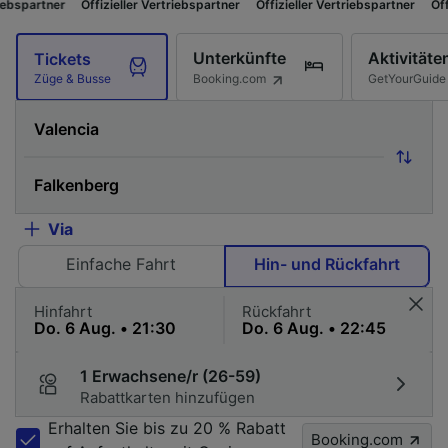
ffizieller Vertriebspartner
Offizieller Vertriebspartner
Offizieller Vertri
Unterkünfte
Aktivitäte
Tickets
Booking.com
GetYourGuide
Züge & Busse
Via
Einfache Fahrt
Hin- und Rückfahrt
Hinfahrt
Rückfahrt
1 Erwachsene/r (26-59)
Rabattkarten hinzufügen
Erhalten Sie bis zu 20 % Rabatt
Booking.com