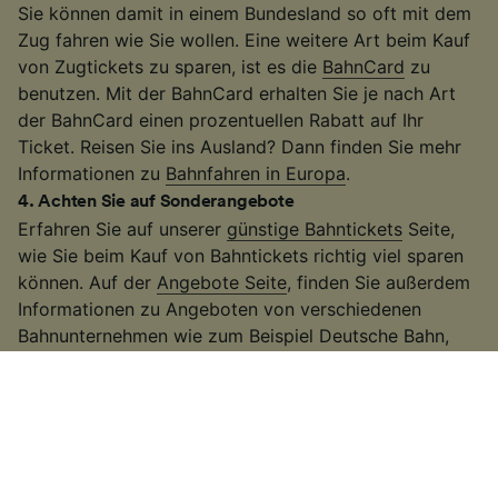
Sie können damit in einem Bundesland so oft mit dem
Zug fahren wie Sie wollen. Eine weitere Art beim Kauf
von Zugtickets zu sparen, ist es die
BahnCard
zu
benutzen. Mit der BahnCard erhalten Sie je nach Art
der BahnCard einen prozentuellen Rabatt auf Ihr
Ticket. Reisen Sie ins Ausland? Dann finden Sie mehr
Informationen zu
Bahnfahren in Europa
.
4
.
Achten Sie auf Sonderangebote
Erfahren Sie auf unserer
günstige Bahntickets
Seite,
wie Sie beim Kauf von Bahntickets richtig viel sparen
können. Auf der
Angebote Seite
, finden Sie außerdem
Informationen zu Angeboten von verschiedenen
Bahnunternehmen wie zum Beispiel Deutsche Bahn,
ÖBB oder Flixtrain. Für günstige Reisen durch ganz
Deutschland und Europa, besuchen Sie unsere
DB
Sparpreis Seite
.
Weitere Informationen darüber, wie Sie günstige