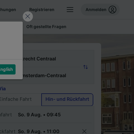
chungen
Registrieren
Anmelden
 Tickets
Oft gestellte Fragen
n
nglish
ch
Via
Einfache Fahrt
Hin- und Rückfahrt
nfahrt
ckfahrt