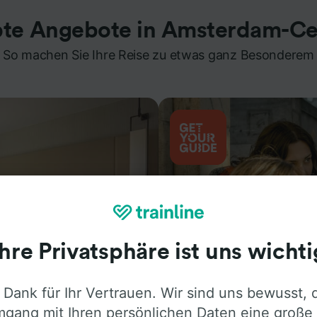
bte Angebote in Amsterdam-Ce
So machen Sie Ihre Reise zu etwas ganz Besonderem
Ihre Privatsphäre ist uns wichti
 Dank für Ihr Vertrauen. Wir sind uns bewusst, 
Aktivitäten
gang mit Ihren persönlichen Daten eine große