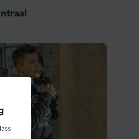
ntraal
g
dass