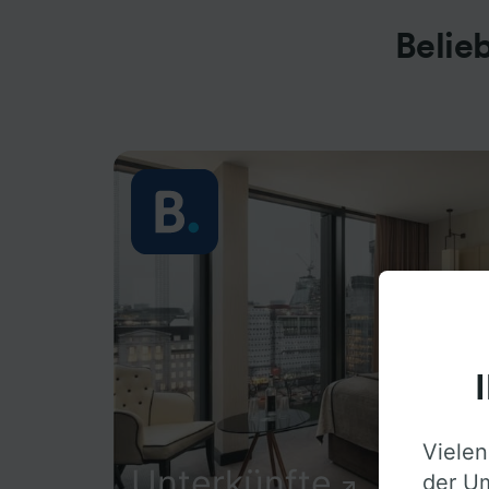
Belie
Vielen
Unterkünfte
der Um