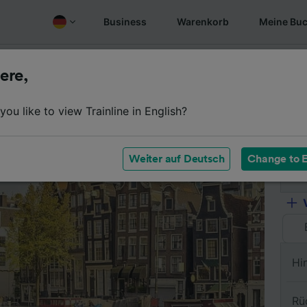
Business
Warenkorb
Meine Bu
Fahrplan
Wagenklassen
Services an Bord
Günstige
ere,
ou like to view Trainline in English?
Vo
Weiter auf Deutsch
Change to E
Na
Hi
Rü