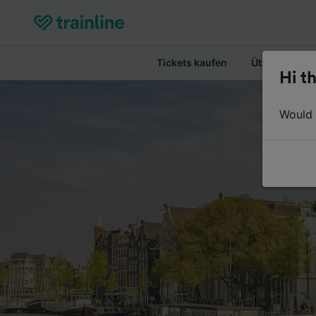
Tickets kaufen
Überblick
Hi th
Would y