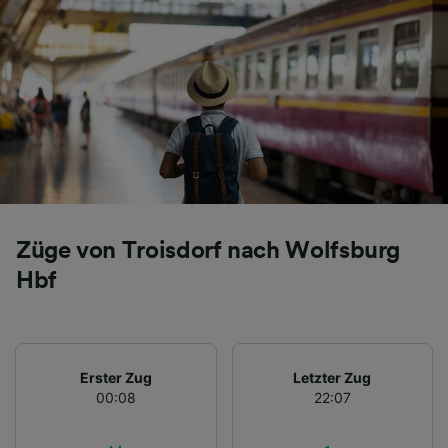
Folgendes bereitzustellen:
Verwendung genauer Standortdaten.
Endgeräteeigenschaften zur Identifikation
aktiv abfragen. Speichern von oder Zugriff auf
Informationen auf einem Endgerät.
Personalisierte Werbung und Inhalte, Messung
von Werbeleistung und der Performance von
Inhalten, Zielgruppenforschung sowie
Entwicklung und Verbesserung von
Angeboten.
Liste der Partner (Lieferanten)
Züge von Troisdorf nach Wolfsburg
Hbf
Erster Zug
Letzter Zug
00:08
22:07