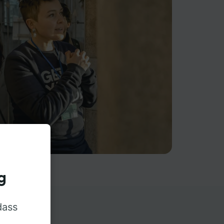
g
dass
rn