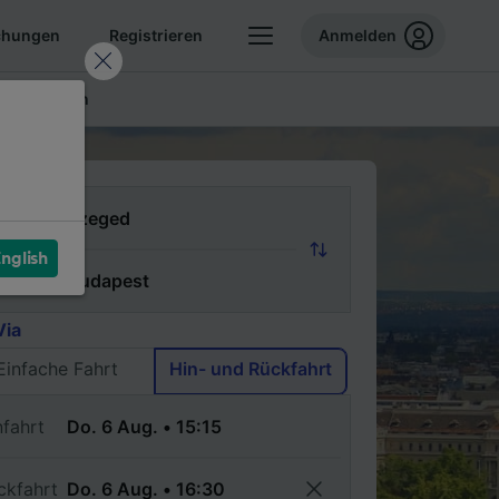
chungen
Registrieren
Anmelden
ellte Fragen
n
nglish
ch
Via
Einfache Fahrt
Hin- und Rückfahrt
nfahrt
ckfahrt