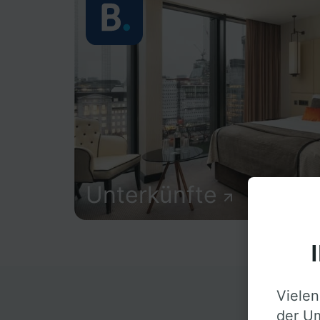
Unterkünfte
Vielen
D
der Um