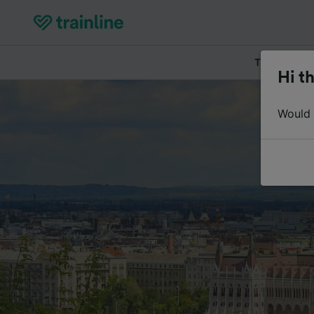
Tickets kau
Hi th
Would y