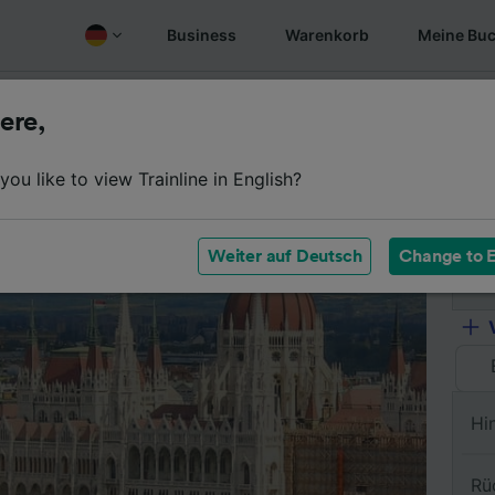
Business
Warenkorb
Meine Bu
fen
Überblick
Fahrplan
Günstige Tickets
Oft gest
ere,
ou like to view Trainline in English?
Vo
Weiter auf Deutsch
Change to E
Na
Hi
Rü