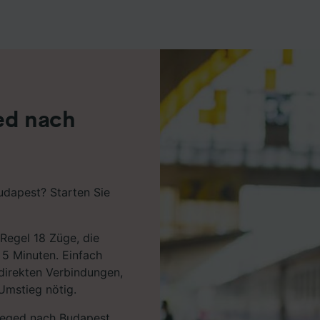
r Partner (Lieferanten)
ed nach
udapest? Starten Sie
Regel 18 Züge, die
 5 Minuten. Einfach
 direkten Verbindungen,
 Umstieg nötig.
zeged nach Budapest