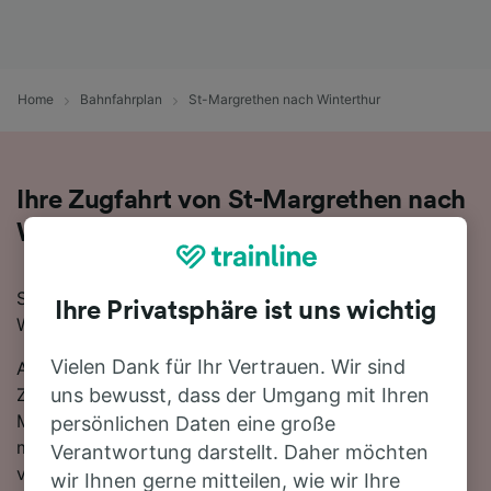
Home
Bahnfahrplan
St-Margrethen nach Winterthur
Ihre Zugfahrt von St-Margrethen nach
Winterthur
Sie planen eine Zugfahrt von St-Margrethen nach
Ihre Privatsphäre ist uns wichtig
Winterthur? Starten Sie jetzt Ihre Suche!
Vielen Dank für Ihr Vertrauen. Wir sind
Auf der 69 km langen Strecke fahren in der Regel 71
Züge, die schnellste Reisezeit beträgt dabei 51
uns bewusst, dass der Umgang mit Ihren
Minuten. Einfach zurücklehnen und stressfrei reisen -
persönlichen Daten eine große
mit den direkten Verbindungen, die auf dieser Route
Verantwortung darstellt. Daher möchten
verfügbar sind, ist kein Umstieg nötig. Nutzen Sie
wir Ihnen gerne mitteilen, wie wir Ihre