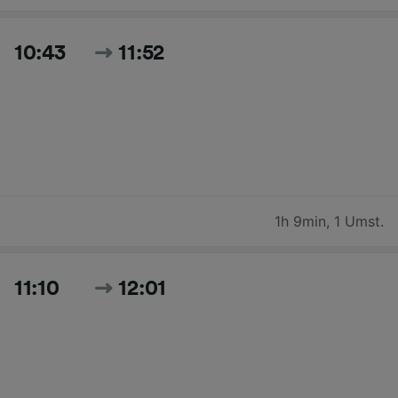
10:43
11:52
1h 9min
,
1 Umst.
11:10
12:01