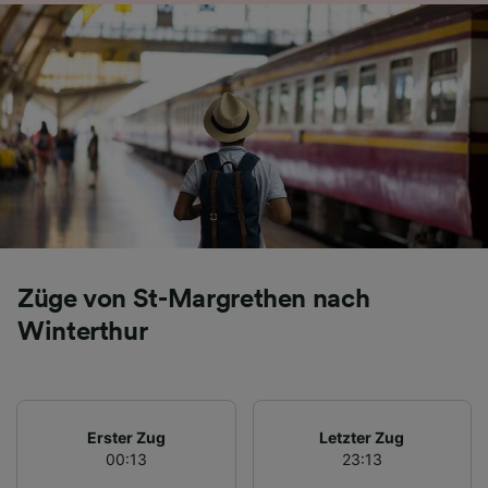
Folgendes bereitzustellen:
Verwendung genauer Standortdaten.
Endgeräteeigenschaften zur Identifikation
aktiv abfragen. Speichern von oder Zugriff auf
Informationen auf einem Endgerät.
Personalisierte Werbung und Inhalte, Messung
von Werbeleistung und der Performance von
Inhalten, Zielgruppenforschung sowie
Entwicklung und Verbesserung von
Angeboten.
Liste der Partner (Lieferanten)
Züge von St-Margrethen nach
Winterthur
Erster Zug
Letzter Zug
00:13
23:13