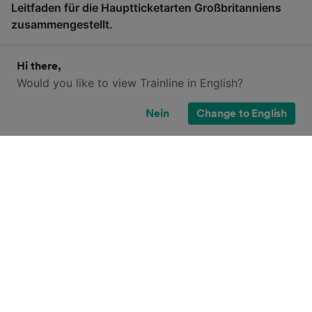
Leitfaden für die Hauptticketarten Großbritanniens
zusammengestellt.
Hi there,
Would you like to view Trainline in English?
Nein
Change to English
Advance Zugtickets
Anytime Zugt
Einzeltickets für ein bestimmtes
Flexible Ticket
Datum und eine bestimmte
zu jeder Tages
Uhrzeit, die im Voraus verkauft
können. Diese 
werden. Je früher Sie buchen,
sich perfekt, 