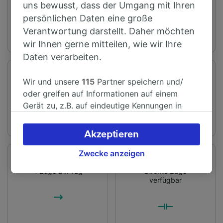
Southampton
York
uns bewusst, dass der Umgang mit Ihren
persönlichen Daten eine große
Verantwortung darstellt. Daher möchten
wir Ihnen gerne mitteilen, wie wir Ihre
Daten verarbeiten.
Fahrtzeit
Entfernung
Wir und unsere
115
Partner speichern und/
Ab 4 Std 17 Min
340 km
oder greifen auf Informationen auf einem
Gerät zu, z.B. auf eindeutige Kennungen in
Cookies, um personenbezogene Daten zu
verarbeiten. Sie können Ihre Präferenzen
Akzeptieren
akzeptieren oder verwalten, einschließlich
Ihres Widerspruchsrechts bei berechtigtem
Zwecke anzeigen
Verbindungen
Umstiege
Interesse. Klicken Sie dazu bitte unten oder
4 Züge am Tag
Direkte Züge
besuchen Sie jederzeit die Seite der
verfügbar
Datenschutzrichtlinie. Diese Präferenzen
werden unseren Partnern signalisiert und
haben keinen Einfluss auf Surfdaten. Ihre