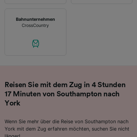
Daten werden nicht für Tracking-Zwecke
verwendet, wenn Sie uns gebeten haben, Ihr
Surfverhalten nicht zu verfolgen.
Bahnunternehmen
CrossCountry
Wir und unsere Partner verarbeiten Daten, um
Folgendes bereitzustellen:
Verwendung genauer Standortdaten.
Endgeräteeigenschaften zur Identifikation
aktiv abfragen. Speichern von oder Zugriff auf
Informationen auf einem Endgerät.
Personalisierte Werbung und Inhalte, Messung
von Werbeleistung und der Performance von
Inhalten, Zielgruppenforschung sowie
Reisen Sie mit dem Zug in 4 Stunden
Entwicklung und Verbesserung von
Angeboten.
17 Minuten von Southampton nach
Liste der Partner (Lieferanten)
York
Wenn Sie mehr über die Reise von Southampton nach
York mit dem Zug erfahren möchten, suchen Sie nicht
länger!