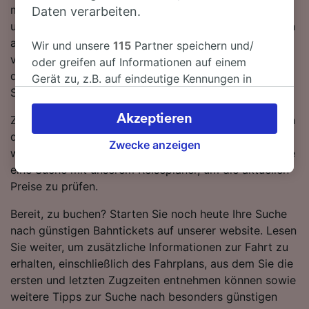
müssen während der Fahrt nach München Hbf 1-mal
Daten verarbeiten.
umsteigen, da derzeit keine direkten Zugverbindungen
auf dieser Route verfügbar sind. Auf dieser Strecke
Wir und unsere
115
Partner speichern und/
verkehren sowohl ICE DB als auch WESTbahn Züge,
oder greifen auf Informationen auf einem
die standardmäßig einen modernen, komfortablen
Gerät zu, z.B. auf eindeutige Kennungen in
Service mit viel Platz für Gepäck bieten.
Cookies, um personenbezogene Daten zu
verarbeiten. Sie können Ihre Präferenzen
Akzeptieren
Zugtickets von Sigmaringen nach München Hbf sind in
akzeptieren oder verwalten, einschließlich
der Regel günstiger, wenn Sie im Voraus buchen, als
Ihres Widerspruchsrechts bei berechtigtem
Zwecke anzeigen
wenn Sie sie erst am Tag der Reise kaufen. Starten Sie
Interesse. Klicken Sie dazu bitte unten oder
eine Suche mit unserem Reiseplaner, um die aktuellen
besuchen Sie jederzeit die Seite der
Preise zu prüfen.
Datenschutzrichtlinie. Diese Präferenzen
werden unseren Partnern signalisiert und
Bereit, zu buchen? Starten Sie noch heute Ihre Suche
haben keinen Einfluss auf Surfdaten. Ihre
nach günstigen Bahntickets auf unserer website. Lesen
Daten werden nicht für Tracking-Zwecke
Sie weiter, um zusätzliche Informationen zur Fahrt zu
verwendet, wenn Sie uns gebeten haben, Ihr
erhalten, einschließlich des Fahrplans, aus dem Sie die
Surfverhalten nicht zu verfolgen.
ersten und letzten Zugzeiten entnehmen können sowie
weitere Tipps zur Suche nach besonders günstigen
Wir und unsere Partner verarbeiten Daten, um