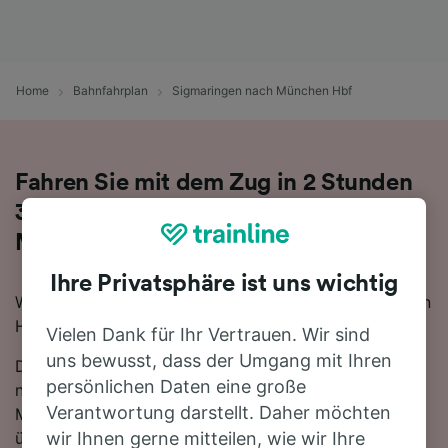
Home
Bahnfahrplan
Sigmaringen nach München Hbf
Fahren Sie mit dem Zug in 2 Stunden
39 Minuten von Sigmaringen nach
München Hbf
Ihre Privatsphäre ist uns wichtig
Wenn Sie mit dem Zug von Sigmaringen nach München
Hbf reisen möchten, sind Sie hier genau richtig.
Vielen Dank für Ihr Vertrauen. Wir sind
uns bewusst, dass der Umgang mit Ihren
Die schnellste Reisezeit für die Fahrt von Sigmaringen
persönlichen Daten eine große
nach München Hbf mit dem Zug beträgt 2 Stunden 39
Verantwortung darstellt. Daher möchten
Minuten. In der Regel fahren auf dieser Route, die sich
über 174 km erstreckt, etwa 22 Züge am Tag. Sie
wir Ihnen gerne mitteilen, wie wir Ihre