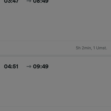
03:47
08:49
5h 2min
,
1 Umst.
04:51
09:49