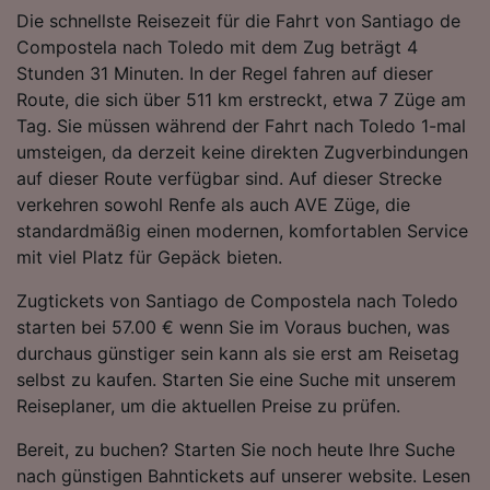
Folgendes bereitzustellen:
Die schnellste Reisezeit für die Fahrt von Santiago de
Verwendung genauer Standortdaten.
Compostela nach Toledo mit dem Zug beträgt 4
Endgeräteeigenschaften zur Identifikation
Stunden 31 Minuten. In der Regel fahren auf dieser
aktiv abfragen. Speichern von oder Zugriff auf
Route, die sich über 511 km erstreckt, etwa 7 Züge am
Informationen auf einem Endgerät.
Tag. Sie müssen während der Fahrt nach Toledo 1-mal
Personalisierte Werbung und Inhalte, Messung
umsteigen, da derzeit keine direkten Zugverbindungen
von Werbeleistung und der Performance von
Inhalten, Zielgruppenforschung sowie
auf dieser Route verfügbar sind. Auf dieser Strecke
Entwicklung und Verbesserung von
verkehren sowohl Renfe als auch AVE Züge, die
Angeboten.
standardmäßig einen modernen, komfortablen Service
mit viel Platz für Gepäck bieten.
Liste der Partner (Lieferanten)
Zugtickets von Santiago de Compostela nach Toledo
starten bei 57.00 € wenn Sie im Voraus buchen, was
durchaus günstiger sein kann als sie erst am Reisetag
selbst zu kaufen. Starten Sie eine Suche mit unserem
Reiseplaner, um die aktuellen Preise zu prüfen.
Bereit, zu buchen? Starten Sie noch heute Ihre Suche
nach günstigen Bahntickets auf unserer website. Lesen