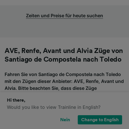
Zeiten und Preise für heute suchen
AVE, Renfe, Avant und Alvia Züge von
Santiago de Compostela nach Toledo
Fahren Sie von Santiago de Compostela nach Toledo
mit den Zügen dieser Anbieter: AVE, Renfe, Avant und
Alvia. Bitte beachten Sie, dass diese Züge
möglicherweise nicht direkt von Santiago de
Hi there,
Compostela nach Toledo fahren, also überprüfen Sie,
Would you like to view Trainline in English?
ob Sie auf der Fahrt umsteigen müssen, wenn Sie
nach Tickets suchen.
Nein
Change to English