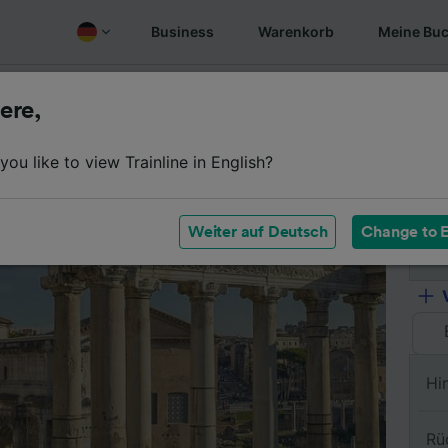
Business
Warenkorb
Meine Bu
Fahrplan
Wagenklassen
Services an Bord
Günstige
ere,
ou like to view Trainline in English?
Vo
Weiter auf Deutsch
Change to E
Na
Hi
Rü