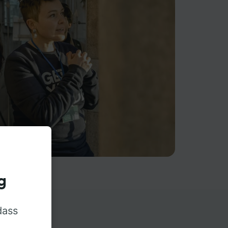
g
dass
rn