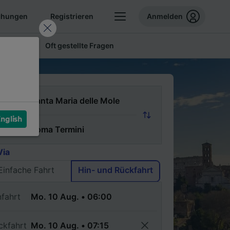
chungen
Registrieren
Anmelden
 Tickets
Oft gestellte Fragen
n
nglish
ch
Via
Einfache Fahrt
Hin- und Rückfahrt
nfahrt
ckfahrt