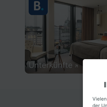
Unterkünfte
Vielen
D
der Um