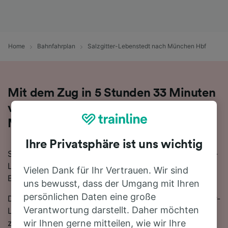
Home
Bahnfahrplan
Salzgitter-Lebenstedt nach München Hbf
Mit dem Zug in 5 Stunden 33 Minuten
von Salzgitter-Lebenstedt nach
München Hbf
Ihre Privatsphäre ist uns wichtig
Sie denken darüber nach, für Ihre Reise von Salzgitter-
Lebenstedt nach München Hbf den Zug zu nehmen?
Vielen Dank für Ihr Vertrauen. Wir sind
Bei uns sind Sie goldrichtig!
uns bewusst, dass der Umgang mit Ihren
persönlichen Daten eine große
Die schnellste Fahrtzeit, um die 454 km von Salzgitter-
Verantwortung darstellt. Daher möchten
Lebenstedt nach München Hbf mit dem Zug
zurückzulegen beträgt 5 Stunden 33 Minuten, wobei
wir Ihnen gerne mitteilen, wie wir Ihre