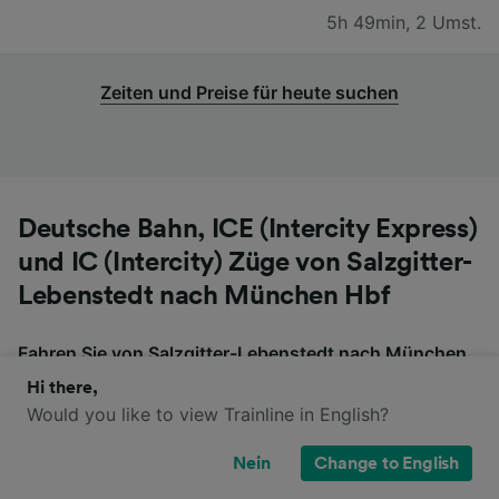
5h 49min
,
2 Umst.
Zeiten und Preise für heute suchen
Deutsche Bahn, ICE (Intercity Express)
und IC (Intercity) Züge von Salzgitter-
Lebenstedt nach München Hbf
Fahren Sie von Salzgitter-Lebenstedt nach München
Hbf mit den Zügen dieser Anbieter: Deutsche Bahn,
Hi there,
ICE (Intercity Express) und IC (Intercity). Bitte
Would you like to view Trainline in English?
beachten Sie, dass diese Züge möglicherweise nicht
direkt von Salzgitter-Lebenstedt nach München Hbf
Nein
Change to English
fahren, also überprüfen Sie, ob Sie auf der Fahrt