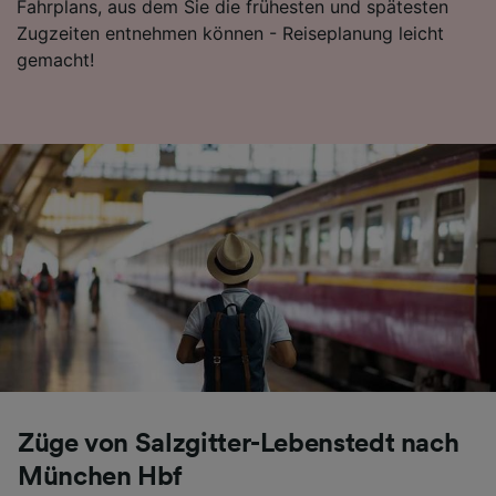
Fahrplans, aus dem Sie die frühesten und spätesten
Folgendes bereitzustellen:
Zugzeiten entnehmen können - Reiseplanung leicht
Verwendung genauer Standortdaten.
gemacht!
Endgeräteeigenschaften zur Identifikation
aktiv abfragen. Speichern von oder Zugriff auf
Informationen auf einem Endgerät.
Personalisierte Werbung und Inhalte, Messung
von Werbeleistung und der Performance von
Inhalten, Zielgruppenforschung sowie
Entwicklung und Verbesserung von
Angeboten.
Liste der Partner (Lieferanten)
Züge von Salzgitter-Lebenstedt nach
München Hbf