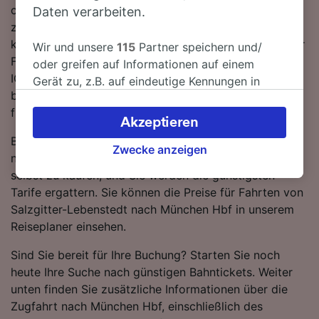
ca. 19 Züge am Tag auf dieser Route verkehren. Da es
Daten verarbeiten.
zwischen Salzgitter-Lebenstedt und München Hbf
keine direkten Verbindungen gibt, müssen Sie auf Ihrer
Wir und unsere
115
Partner speichern und/
Fahrt 2 umsteigen. Sie können auf dieser Strecke mit
oder greifen auf Informationen auf einem
ICE DB und IC Zügen fahren. Beide Bahnunternehmen
Gerät zu, z.B. auf eindeutige Kennungen in
betreiben moderne, komfortable Züge mit viel Platz
Cookies, um personenbezogene Daten zu
für Gepäck.
verarbeiten. Sie können Ihre Präferenzen
Akzeptieren
akzeptieren oder verwalten, einschließlich
Buchen Sie Ihre Zugtickets von Salzgitter-Lebenstedt
Ihres Widerspruchsrechts bei berechtigtem
Zwecke anzeigen
nach München Hbf im Voraus, anstatt sie am Tag
Interesse. Klicken Sie dazu bitte unten oder
selbst zu kaufen, und Sie werden die günstigsten
besuchen Sie jederzeit die Seite der
Tarife ergattern. Sie können die Preise für Fahrten von
Datenschutzrichtlinie. Diese Präferenzen
Salzgitter-Lebenstedt nach München Hbf in unserem
werden unseren Partnern signalisiert und
Reiseplaner einsehen.
haben keinen Einfluss auf Surfdaten. Ihre
Daten werden nicht für Tracking-Zwecke
Sind Sie bereit für Ihre Buchung? Starten Sie noch
verwendet, wenn Sie uns gebeten haben, Ihr
heute Ihre Suche nach günstigen Bahntickets. Weiter
Surfverhalten nicht zu verfolgen.
unten finden Sie zusätzliche Informationen über die
Zugfahrt nach München Hbf, einschließlich des
Wir und unsere Partner verarbeiten Daten, um