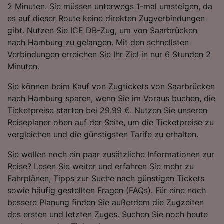
2 Minuten. Sie müssen unterwegs 1-mal umsteigen, da
Folgendes bereitzustellen:
es auf dieser Route keine direkten Zugverbindungen
Verwendung genauer Standortdaten.
Endgeräteeigenschaften zur Identifikation
gibt. Nutzen Sie ICE DB-Zug, um von Saarbrücken
aktiv abfragen. Speichern von oder Zugriff auf
nach Hamburg zu gelangen. Mit den schnellsten
Informationen auf einem Endgerät.
Verbindungen erreichen Sie Ihr Ziel in nur 6 Stunden 2
Personalisierte Werbung und Inhalte, Messung
Minuten.
von Werbeleistung und der Performance von
Inhalten, Zielgruppenforschung sowie
Sie können beim Kauf von Zugtickets von Saarbrücken
Entwicklung und Verbesserung von
nach Hamburg sparen, wenn Sie im Voraus buchen, die
Angeboten.
Ticketpreise starten bei 29.99 €. Nutzen Sie unseren
Liste der Partner (Lieferanten)
Reiseplaner oben auf der Seite, um die Ticketpreise zu
vergleichen und die günstigsten Tarife zu erhalten.
Sie wollen noch ein paar zusätzliche Informationen zur
Reise? Lesen Sie weiter und erfahren Sie mehr zu
Fahrplänen, Tipps zur Suche nach günstigen Tickets
sowie häufig gestellten Fragen (FAQs). Für eine noch
bessere Planung finden Sie außerdem die Zugzeiten
des ersten und letzten Zuges. Suchen Sie noch heute