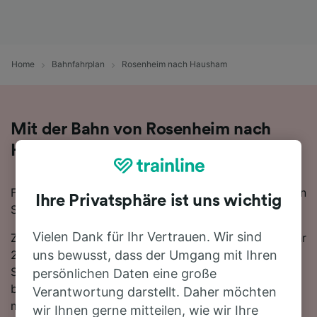
Home
Bahnfahrplan
Rosenheim nach Hausham
Mit der Bahn von Rosenheim nach
Hausham
Für eine Zugfahrt von Rosenheim nach Hausham finden
Ihre Privatsphäre ist uns wichtig
Sie bei uns alles, was Sie brauchen.
Vielen Dank für Ihr Vertrauen. Wir sind
Zwischen Rosenheim und Hausham verkehren ungefähr
24 Züge am Tag, die mit der schnellsten Verbindung 1
uns bewusst, dass der Umgang mit Ihren
Stunde 8 Minuten für die Strecke von 24 km
persönlichen Daten eine große
benötigen. Bei dieser Verbindung nach Hausham
Verantwortung darstellt. Daher möchten
müssen Sie 1-mal umsteigen. Steigen Sie in einen DB-
wir Ihnen gerne mitteilen, wie wir Ihre