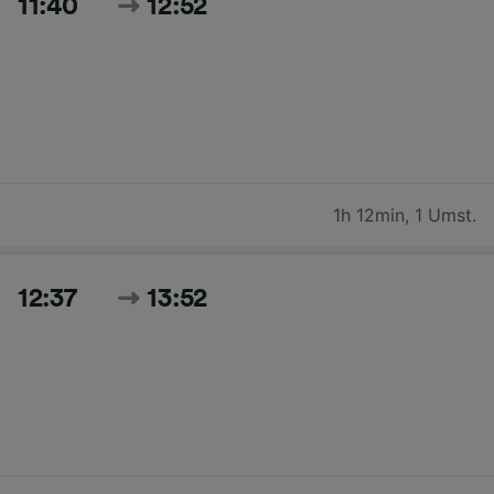
11:40
12:52
1h 12min
,
1 Umst.
12:37
13:52