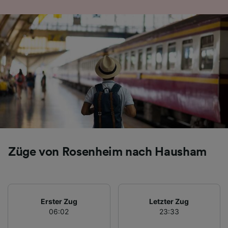
Folgendes bereitzustellen:
Verwendung genauer Standortdaten.
Endgeräteeigenschaften zur Identifikation
aktiv abfragen. Speichern von oder Zugriff auf
Informationen auf einem Endgerät.
Personalisierte Werbung und Inhalte, Messung
von Werbeleistung und der Performance von
Inhalten, Zielgruppenforschung sowie
Entwicklung und Verbesserung von
Angeboten.
Liste der Partner (Lieferanten)
Züge von Rosenheim nach Hausham
Erster Zug
Letzter Zug
06:02
23:33