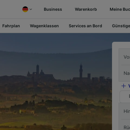
Business
Warenkorb
Meine Bu
Fahrplan
Wagenklassen
Services an Bord
Günstige
Vo
Na
Hi
Rü