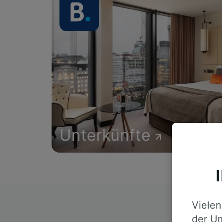
Unterkünfte
Vielen
D
der Um