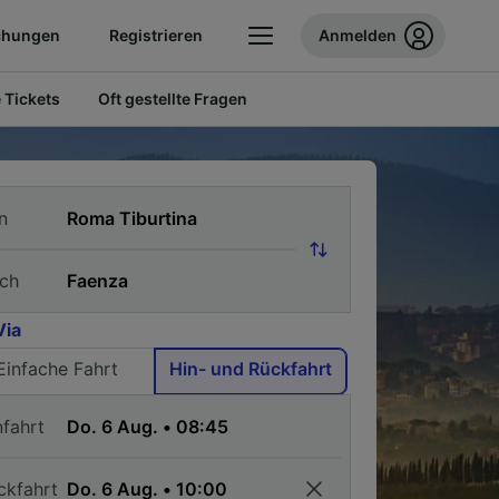
chungen
Registrieren
Anmelden
 Tickets
Oft gestellte Fragen
n
ch
Via
Einfache Fahrt
Hin- und Rückfahrt
nfahrt
ckfahrt