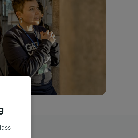
g
dass
rn