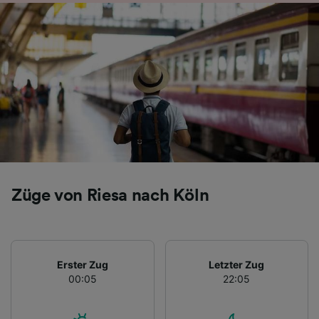
Folgendes bereitzustellen:
Verwendung genauer Standortdaten.
Endgeräteeigenschaften zur Identifikation
aktiv abfragen. Speichern von oder Zugriff auf
Informationen auf einem Endgerät.
Personalisierte Werbung und Inhalte, Messung
von Werbeleistung und der Performance von
Inhalten, Zielgruppenforschung sowie
Entwicklung und Verbesserung von
Angeboten.
Liste der Partner (Lieferanten)
Züge von Riesa nach Köln
Erster Zug
Letzter Zug
00:05
22:05