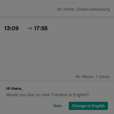
5h 41min
,
Direktverbindung
13:09
17:55
4h 46min
,
1 Umst.
Hi there,
Would you like to view Trainline in English?
13:32
18:27
Nein
Change to English