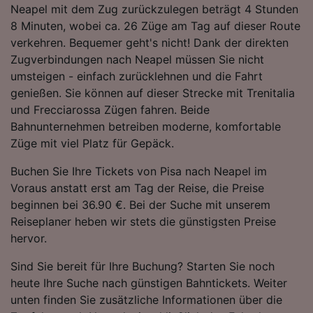
Neapel mit dem Zug zurückzulegen beträgt 4 Stunden
Folgendes bereitzustellen:
8 Minuten, wobei ca. 26 Züge am Tag auf dieser Route
Verwendung genauer Standortdaten.
Endgeräteeigenschaften zur Identifikation
verkehren. Bequemer geht's nicht! Dank der direkten
aktiv abfragen. Speichern von oder Zugriff auf
Zugverbindungen nach Neapel müssen Sie nicht
Informationen auf einem Endgerät.
umsteigen - einfach zurücklehnen und die Fahrt
Personalisierte Werbung und Inhalte, Messung
genießen. Sie können auf dieser Strecke mit Trenitalia
von Werbeleistung und der Performance von
und Frecciarossa Zügen fahren. Beide
Inhalten, Zielgruppenforschung sowie
Entwicklung und Verbesserung von
Bahnunternehmen betreiben moderne, komfortable
Angeboten.
Züge mit viel Platz für Gepäck.
Liste der Partner (Lieferanten)
Buchen Sie Ihre Tickets von Pisa nach Neapel im
Voraus anstatt erst am Tag der Reise, die Preise
beginnen bei 36.90 €. Bei der Suche mit unserem
Reiseplaner heben wir stets die günstigsten Preise
hervor.
Sind Sie bereit für Ihre Buchung? Starten Sie noch
heute Ihre Suche nach günstigen Bahntickets. Weiter
unten finden Sie zusätzliche Informationen über die