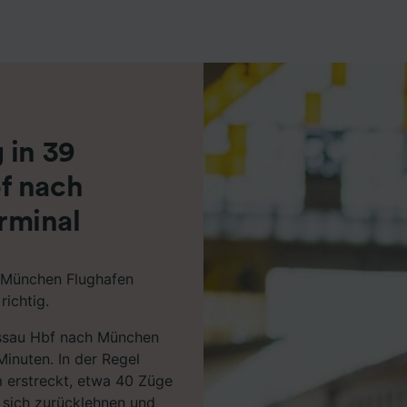
r Partner (Lieferanten)
 in 39
f nach
rminal
 München Flughafen
richtig.
Passau Hbf nach München
inuten. In der Regel
m erstreckt, etwa 40 Züge
 sich zurücklehnen und