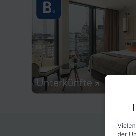
Unterkünfte
Vielen
D
der Um