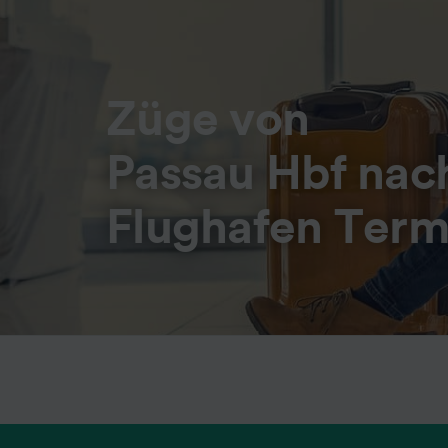
Züge von
Passau Hbf na
Flughafen Term