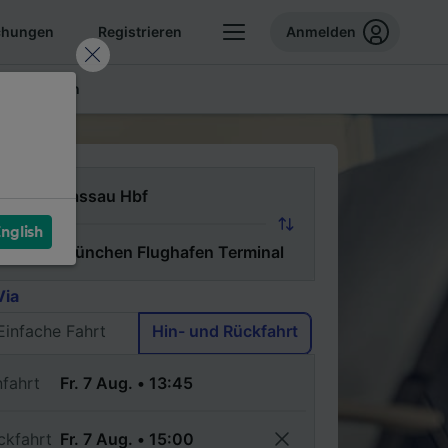
chungen
Registrieren
Anmelden
ellte Fragen
n
nglish
ch
Via
Einfache Fahrt
Hin- und Rückfahrt
nfahrt
ckfahrt