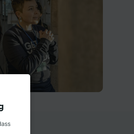
g
dass
rn