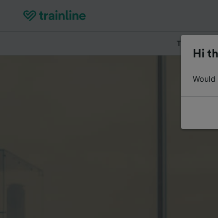
Tickets kau
Hi th
Would y